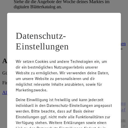
Siehe dir die Angebote der Woche deines Marktes im
digitalen Blätterkatalog an.
Prospekt 4054603 im Browser
Ansehen
Super Sommer Spar-Pass 2026
Datenschutz-
Prospekt Super Sommer Spar-Pass 2026 im Browser
Ansehen
Einstellungen
Angebote der Woche
Wir setzen Cookies und andere Technologien ein, um
dir ein bestmögliches Nutzungserlebnis unserer
Website zu ermöglichen. Wir verwenden deine Daten,
Gültig vom
03.08.2026
bis zum
08.08.2026
.
um unsere Website zu personalisieren und dir
Firma: Ramona Puschmann e. K., Raiffeisenstr. 6, 03096 Burg
möglichst relevante Inhalte anzubieten, sowie für
Marketingzwecke.
Alle Angebote ansehen
Deine Einwilligung ist freiwillig und kann jederzeit
Angebot:
Henglein Frischer Pizzateig
Ange
individuell in den Datenschutz-Einstellungen angepasst
XXL
Hafe
werden. Bitte beachte, dass auf Basis deiner
Einstellungen ggf. nicht mehr alle Funktionalitäten zur
Gültig ab 08.08.2026
Gülti
Verfügung stehen. Weitere Erklärungen sowie einen
1.11
-60%