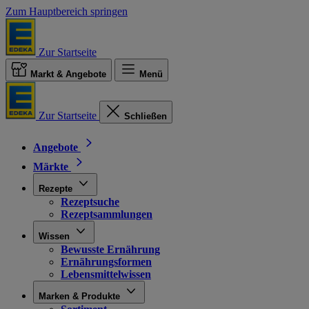
Zum Hauptbereich springen
Zur Startseite
Markt & Angebote
Menü
Zur Startseite
Schließen
Angebote
Märkte
Rezepte
Rezeptsuche
Rezeptsammlungen
Wissen
Bewusste Ernährung
Ernährungsformen
Lebensmittelwissen
Marken & Produkte