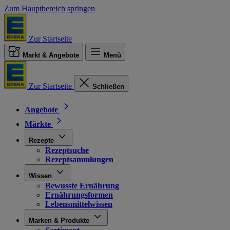
Zum Hauptbereich springen
Zur Startseite
Markt & Angebote
Menü
Zur Startseite
Schließen
Angebote
Märkte
Rezepte
Rezeptsuche
Rezeptsammlungen
Wissen
Bewusste Ernährung
Ernährungsformen
Lebensmittelwissen
Marken & Produkte