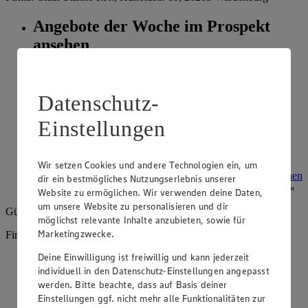
Angebote der Woche im Prospekt
ansehen
Siehe dir die Angebote der Woche deines Marktes im
digitalen Blätterkatalog an.
Datenschutz-
Prospekt 4054368 im Browser
Ansehen
Einstellungen
Super Sommer Spar-Pass 2026
Wir setzen Cookies und andere Technologien ein, um
Prospekt Super Sommer Spar-Pass 2026 im Browser
Ansehen
dir ein bestmögliches Nutzungserlebnis unserer
Website zu ermöglichen. Wir verwenden deine Daten,
um unsere Website zu personalisieren und dir
Gültig vom
10.08.2026
bis zum
15.08.2026
.
möglichst relevante Inhalte anzubieten, sowie für
Marketingzwecke.
Firma: Claas Stanke e.K., Hunoldstr. 60, 26203 Wardenburg
Deine Einwilligung ist freiwillig und kann jederzeit
Angebote der Woche im Prospekt
individuell in den Datenschutz-Einstellungen angepasst
ansehen
werden. Bitte beachte, dass auf Basis deiner
Einstellungen ggf. nicht mehr alle Funktionalitäten zur