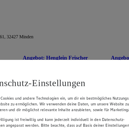
61, 32427 Minden
Angebot:
Henglein Frischer
Angebo
Pizzateig XXL
kernige
tes im
Gültig ab 08.08.2026
Gültig ab
nschutz-Einstellungen
1.11
-60%
0.9
Rabattierter Preis von 1.11€ (Insgesamt
Rab
-60% Rabatt)
-41
 Cookies und andere Technologien ein, um dir ein bestmögliches Nutzungs
auf Backpapier, schmeckt wie selbstgemacht,
500g Pack
bsite zu ermöglichen. Wir verwenden deine Daten, um unsere Website z
550g Packung, (1kg = 2,02)
ieren und dir möglichst relevante Inhalte anzubieten, sowie für Marketin
lligung ist freiwillig und kann jederzeit individuell in den Datenschutz-
gen angepasst werden. Bitte beachte, dass auf Basis deiner Einstellungen