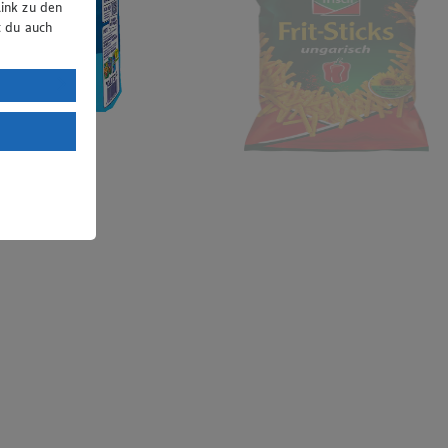
ink zu den
t du auch
uTube:
. a) DSGVO
Land mit
esteht das