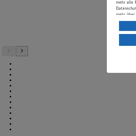
mehr alle 
Datenschut
mehr über
Verarbeit
Wenn du au
ein, dass 
einem nach
Risiko ein
Informatio