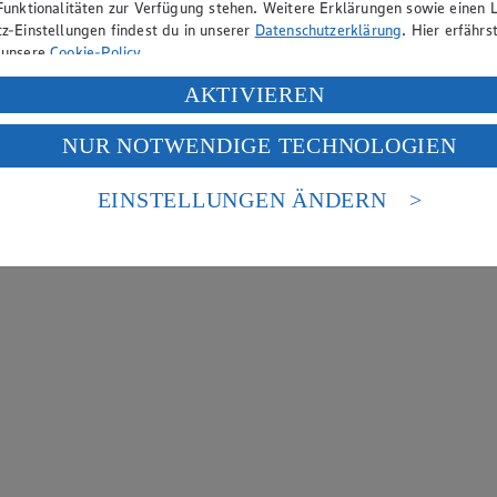
Funktionalitäten zur Verfügung stehen. Weitere Erklärungen sowie einen L
z-Einstellungen findest du in unserer
Datenschutzerklärung
. Hier erfährs
 unsere
Cookie-Policy
.
ung deiner personenbezogenen Daten in den USA durch Facebook und Yo
AKTIVIEREN
f „Aktivieren“ klickst, willigst du im Sinne des Art. 49 Abs. 1 Satz 1 lit
NUR NOTWENDIGE TECHNOLOGIEN
deine Daten in den USA verarbeitet werden. Der EuGH sieht die USA als 
 europäischen Standards nicht angemessenen Datenschutzniveau an. Es b
es Zugriffs durch US-amerikanische Behörden.
EINSTELLUNGEN ÄNDERN
nen zum Herausgeber der Seite findest du im
Impressum