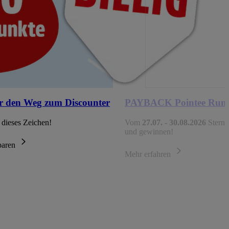
r den Weg zum Discounter
PAYBACK Pointee Run
 dieses Zeichen!
Vom
27.07. - 30.08.2026
Sterne
und gewinnen!
sparen
Mehr erfahren