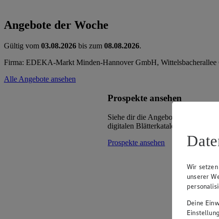
Angebote der Woche
Gültig vom
03.08.2026
bis zum
08.08.2026
.
Firma: EDEKA-Markt Minden-Hannover GmbH, Wittelsbacherallee 
Alle Angebote ansehen
Prospekte ansehen
Siehe dir die Angebote deines Mark
digitalen Blätterkatalog an.
Date
Prospekte ansehen
Wir setzen
unserer We
personalis
Deine Einwi
Einstellun