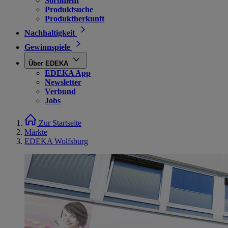
Sortiment
Produktsuche
Produktherkunft
Nachhaltigkeit
Gewinnspiele
Über EDEKA
EDEKA App
Newsletter
Verbund
Jobs
Zur Startseite
Märkte
EDEKA Wolfsburg