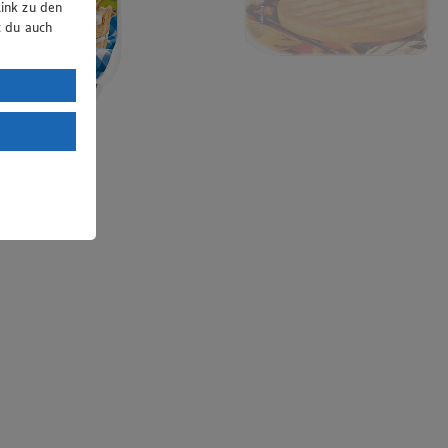
ink zu den
t du auch
uTube:
. a) DSGVO
Land mit
esteht das