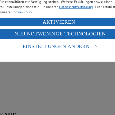
Funktionalitäten zur Verfügung stehen. Weitere Erklärungen sowie einen L
z-Einstellungen findest du in unserer
Datenschutzerklärung
. Hier erfährs
 unsere
Cookie-Policy
.
ung deiner personenbezogenen Daten in den USA durch Facebook und Yo
AKTIVIEREN
f „Aktivieren“ klickst, willigst du im Sinne des Art. 49 Abs. 1 Satz 1 lit
NUR NOTWENDIGE TECHNOLOGIEN
deine Daten in den USA verarbeitet werden. Der EuGH sieht die USA als 
 europäischen Standards nicht angemessenen Datenschutzniveau an. Es b
es Zugriffs durch US-amerikanische Behörden.
EINSTELLUNGEN ÄNDERN
nen zum Herausgeber der Seite findest du im
Impressum
KAUF.