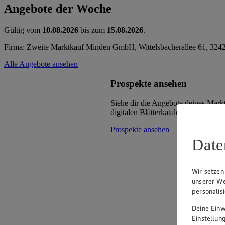
Angebote der Woche
Gültig vom
10.08.2026
bis zum
15.08.2026
.
Firma: Zweite Marktkauf Minden GmbH, Wittelsbacherallee 61, 32
Alle Angebote ansehen
Prospekte ansehen
Siehe dir die Angebote deines Mark
digitalen Blätterkatalog an.
Prospekte ansehen
Date
Wir setzen
unserer We
personalis
Deine Einwi
Einstellun