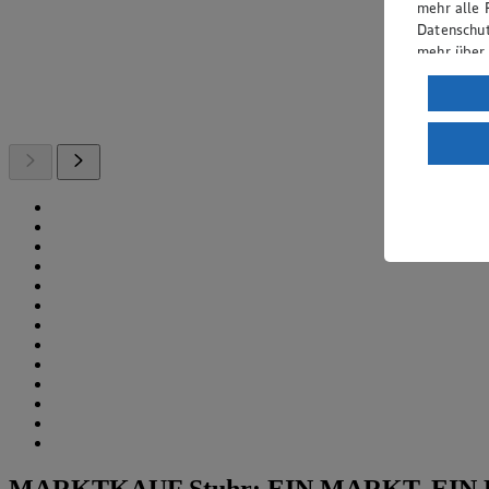
mehr alle 
Datenschut
mehr über
Verarbeit
Wenn du au
ein, dass 
einem nach
Risiko ein
Informatio
MARKTKAUF Stuhr: EIN MARKT. EIN 