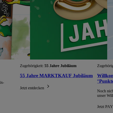
Zugehörigkeit:
55 Jahre Jubiläum
Zugehörig
55 Jahre MARKTKAUF Jubiläum
Willko
°Punkte
is-
Jetzt entdecken
Noch nic
unser Wi
Jetzt P