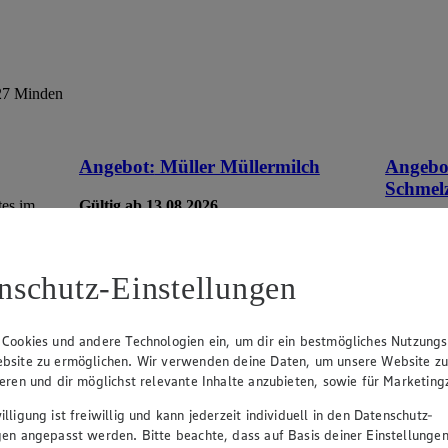
427 Minden
Angebot:
Müller Müllermilch
Angebo
Schmel
tes im
Gültig ab 13.08.2026
0.69
-53%
Gültig ab
Rabattierter Preis von 0.69€ (Insgesamt
1.5
-53% Rabatt)
App
nschutz-Einstellungen
1.7
versch. Sorten, + 0,25 Pfand, 400ml DPG-
Rab
Flasche, (1l = 1,73)
-33
 Cookies und andere Technologien ein, um dir ein bestmögliches Nutzungs
versch. S
bsite zu ermöglichen. Wir verwenden deine Daten, um unsere Website z
Becher/Ru
ieren und dir möglichst relevante Inhalte anzubieten, sowie für Marketin
lligung ist freiwillig und kann jederzeit individuell in den Datenschutz-
gen angepasst werden. Bitte beachte, dass auf Basis deiner Einstellungen