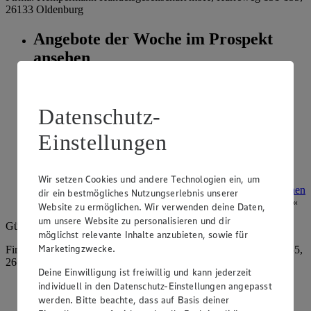
26133 Oldenburg
Angebote der Woche im Prospekt
ansehen
Siehe dir die Angebote der Woche deines Marktes im
digitalen Blätterkatalog an.
Datenschutz-
Prospekt 4052089 im Browser
Ansehen
Einstellungen
Super Sommer Spar-Pass 2026
Wir setzen Cookies und andere Technologien ein, um
Prospekt Super Sommer Spar-Pass 2026 im Browser
Ansehen
dir ein bestmögliches Nutzungserlebnis unserer
Website zu ermöglichen. Wir verwenden deine Daten,
um unsere Website zu personalisieren und dir
Gültig vom
10.08.2026
bis zum
15.08.2026
.
möglichst relevante Inhalte anzubieten, sowie für
Marketingzwecke.
Firma: Kempermann Handelsgesellschaft mbH, Harreweg 151-155,
26133 Oldenburg
Deine Einwilligung ist freiwillig und kann jederzeit
individuell in den Datenschutz-Einstellungen angepasst
Angebote der Woche im Prospekt
werden. Bitte beachte, dass auf Basis deiner
ansehen