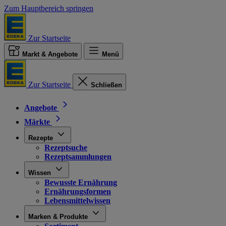
Zum Hauptbereich springen
Zur Startseite
Markt & Angebote
Menü
Zur Startseite
Schließen
Angebote
Märkte
Rezepte
Rezeptsuche
Rezeptsammlungen
Wissen
Bewusste Ernährung
Ernährungsformen
Lebensmittelwissen
Marken & Produkte