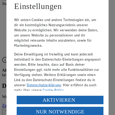
Joachimsthal
Einstellungen
Angebote der Woche im Prospekt
Wir setzen Cookies und andere Technologien ein, um
ansehen
dir ein bestmögliches Nutzungserlebnis unserer
Website zu ermöglichen. Wir verwenden deine Daten,
Siehe dir die Angebote der Woche deines Marktes im
um unsere Website zu personalisieren und dir
digitalen Blätterkatalog an.
möglichst relevante Inhalte anzubieten, sowie für
Marketingzwecke.
Prospekt 4051857 im Browser
Ansehen
Deine Einwilligung ist freiwillig und kann jederzeit
individuell in den Datenschutz-Einstellungen angepasst
werden. Bitte beachte, dass auf Basis deiner
Einstellungen ggf. nicht mehr alle Funktionalitäten zur
Aktuell kein Prospekt verfügbar
Leider liegt für diese Woche
Verfügung stehen. Weitere Erklärungen sowie einen
kein Prospekt vor.
Link zu den Datenschutz-Einstellungen findest du in
Details zum Markt
unserer
Datenschutzerklärung
. Hier erfährst du auch
mehr über unsere
Cookie-Policy
.
Weitere Informationen – alles auf einem Blick.
Verarbeitung deiner personenbezogenen Daten in den
AKTIVIEREN
USA durch Facebook und YouTube:
Zur Marktseite
NUR NOTWENDIGE
Wenn du auf „Aktivieren“ klickst, willigst du im Sinne
Zurück nach oben