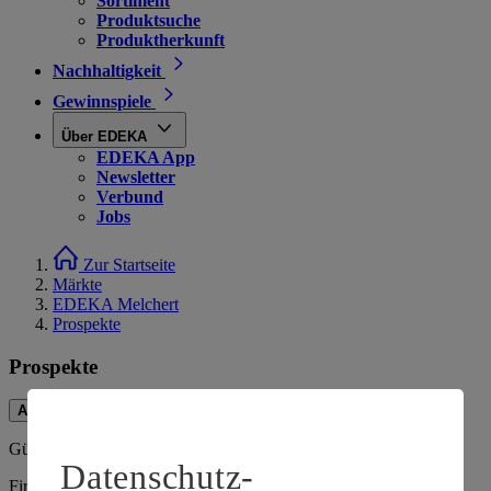
Sortiment
Produktsuche
Produktherkunft
Nachhaltigkeit
Gewinnspiele
Über EDEKA
EDEKA App
Newsletter
Verbund
Jobs
Zur Startseite
Märkte
EDEKA Melchert
Prospekte
Prospekte
Aktuell
Vorschau
Gültig vom
10.08.2026
bis zum
15.08.2026
.
Datenschutz-
Firma: Michael Melchert e.K., Templiner Str. 3c, 16247