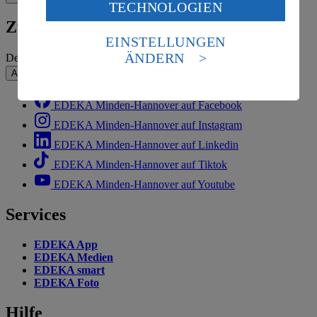
TECHNOLOGIEN
des Art. 49 Abs. 1 Satz 1 lit. a) DSGVO ein, dass deine
Daten in den USA verarbeitet werden. Der EuGH sieht
Zum Newsletter anmelden
die USA als Land mit einem nach europäischen
EINSTELLUNGEN
Standards nicht angemessenen Datenschutzniveau an.
ÄNDERN
Deine E-Mail-Adresse (Pflichtfeld)
Es besteht das Risiko eines Zugriffs durch US-
Absenden
amerikanische Behörden.
Informationen zum Herausgeber der Seite findest du
EDEKA Minden-Hannover auf Facebook
im
Impressum
EDEKA Minden-Hannover auf Instagram
EDEKA Minden-Hannover auf Linkedin
EDEKA Minden-Hannover auf Tiktok
EDEKA Minden-Hannover auf Youtube
Services
EDEKA App
EDEKA Medien
EDEKA smart
EDEKA Foto
Hilfe