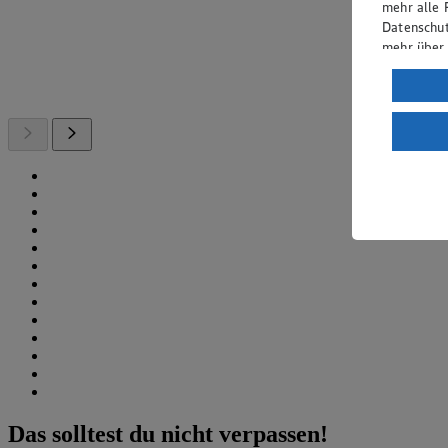
mehr alle 
Datenschut
mehr über
Verarbeit
Wenn du au
ein, dass 
einem nach
Risiko ein
Informatio
Das solltest du nicht verpassen!