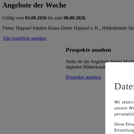
Angebote der Woche
Gültig vom
03.08.2026
bis zum
08.08.2026
.
Firma: Hippauf Inhaber Klaus-Dieter Hippauf e. K., Hildesheimer St
Alle Angebote ansehen
Prospekte ansehen
Siehe dir die Angebote deines Mark
digitalen Blätterkatalog an.
Prospekte ansehen
Date
Wir setzen
unserer We
personalis
Deine Einwi
Einstellun