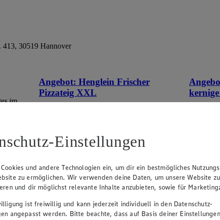
r. 413, 30519 Hannover
Angebot:
Henglein Frischer
Angebo
Pizzateig XXL
kernige
tes im
Gültig ab 08.08.2026
Gültig ab
1.11
-60%
0.9
Rabattierter Preis von 1.11€ (Insgesamt
Rab
nschutz-Einstellungen
-60% Rabatt)
-41
auf Backpapier, schmeckt wie selbstgemacht,
500g Pack
550g Packung, (1kg = 2,02)
 Cookies und andere Technologien ein, um dir ein bestmögliches Nutzungs
bsite zu ermöglichen. Wir verwenden deine Daten, um unsere Website z
ieren und dir möglichst relevante Inhalte anzubieten, sowie für Marketin
lligung ist freiwillig und kann jederzeit individuell in den Datenschutz-
gen angepasst werden. Bitte beachte, dass auf Basis deiner Einstellungen