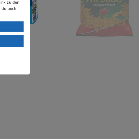
ink zu den
t du auch
uTube:
. a) DSGVO
Land mit
esteht das