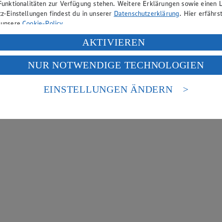
Funktionalitäten zur Verfügung stehen. Weitere Erklärungen sowie einen L
z-Einstellungen findest du in unserer
Datenschutzerklärung
. Hier erfährs
 unsere
Cookie-Policy
.
ung deiner personenbezogenen Daten in den USA durch Facebook und Yo
AKTIVIEREN
f „Aktivieren“ klickst, willigst du im Sinne des Art. 49 Abs. 1 Satz 1 lit
NUR NOTWENDIGE TECHNOLOGIEN
deine Daten in den USA verarbeitet werden. Der EuGH sieht die USA als 
 europäischen Standards nicht angemessenen Datenschutzniveau an. Es b
es Zugriffs durch US-amerikanische Behörden.
EINSTELLUNGEN ÄNDERN
nen zum Herausgeber der Seite findest du im
Impressum