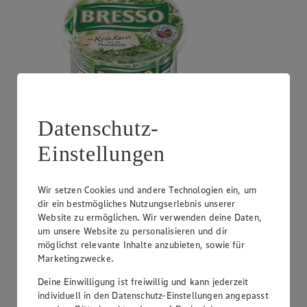
Datenschutz-
Angebot:
GUT&GÜNSTIG Crème Fraîche
Einstellungen
0.99
Festpreis von 0.99€
Wir setzen Cookies und andere Technologien ein, um
natur oder Kräuter, perfekt zum Kochen, 30% Fett,
dir ein bestmögliches Nutzungserlebnis unserer
200g Becher, (1kg = 4,95)
Website zu ermöglichen. Wir verwenden deine Daten,
um unsere Website zu personalisieren und dir
möglichst relevante Inhalte anzubieten, sowie für
Marketingzwecke.
Deine Einwilligung ist freiwillig und kann jederzeit
individuell in den Datenschutz-Einstellungen angepasst