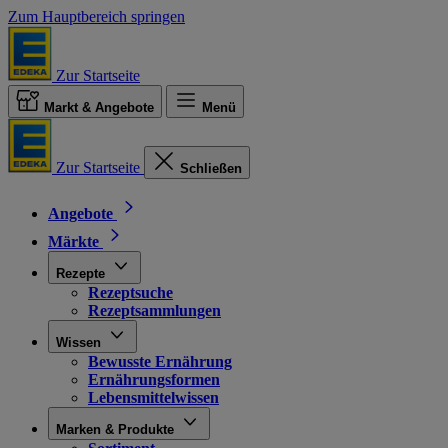
Zum Hauptbereich springen
Zur Startseite
Markt & Angebote
Menü
Zur Startseite
Schließen
Angebote
Märkte
Rezepte
Rezeptsuche
Rezeptsammlungen
Wissen
Bewusste Ernährung
Ernährungsformen
Lebensmittelwissen
Marken & Produkte