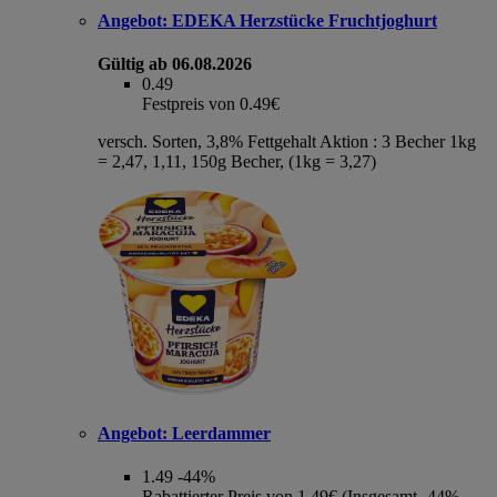
Angebot:
EDEKA Herzstücke Fruchtjoghurt
Gültig ab 06.08.2026
0.49
Festpreis von 0.49€
versch. Sorten, 3,8% Fettgehalt Aktion : 3 Becher 1kg
= 2,47, 1,11, 150g Becher, (1kg = 3,27)
Angebot:
Leerdammer
1.49
-44%
Rabattierter Preis von 1.49€ (Insgesamt -44%