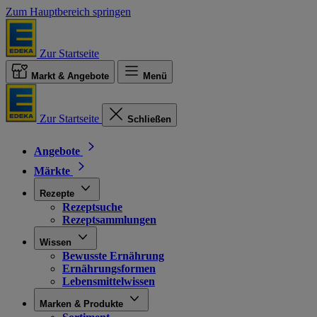
Zum Hauptbereich springen
Zur Startseite
Markt & Angebote
Menü
Zur Startseite
Schließen
Angebote
Märkte
Rezepte
Rezeptsuche
Rezeptsammlungen
Wissen
Bewusste Ernährung
Ernährungsformen
Lebensmittelwissen
Marken & Produkte