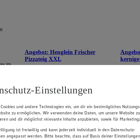
ün
Angebot:
Henglein Frischer
Angebo
Pizzateig XXL
kernige
tes im
Gültig ab 08.08.2026
Gültig ab
1.11
-60%
0.9
Rabattierter Preis von 1.11€ (Insgesamt
Rab
nschutz-Einstellungen
-60% Rabatt)
-41
auf Backpapier, schmeckt wie selbstgemacht,
500g Pack
550g Packung, (1kg = 2,02)
 Cookies und andere Technologien ein, um dir ein bestmögliches Nutzungs
bsite zu ermöglichen. Wir verwenden deine Daten, um unsere Website z
ieren und dir möglichst relevante Inhalte anzubieten, sowie für Marketin
lligung ist freiwillig und kann jederzeit individuell in den Datenschutz-
gen angepasst werden. Bitte beachte, dass auf Basis deiner Einstellungen