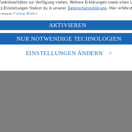
Funktionalitäten zur Verfügung stehen. Weitere Erklärungen sowie einen L
z-Einstellungen findest du in unserer
Datenschutzerklärung
. Hier erfährs
 unsere
Cookie-Policy
.
ung deiner personenbezogenen Daten in den USA durch Facebook und Yo
AKTIVIEREN
f „Aktivieren“ klickst, willigst du im Sinne des Art. 49 Abs. 1 Satz 1 lit
NUR NOTWENDIGE TECHNOLOGIEN
deine Daten in den USA verarbeitet werden. Der EuGH sieht die USA als 
 europäischen Standards nicht angemessenen Datenschutzniveau an. Es b
es Zugriffs durch US-amerikanische Behörden.
EINSTELLUNGEN ÄNDERN
nen zum Herausgeber der Seite findest du im
Impressum