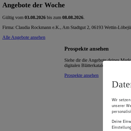
Angebote der Woche
Gültig vom
03.08.2026
bis zum
08.08.2026
.
Firma: Claudia Rockmann e.K., Am Stadtgut 2, 06193 Wettin-Löbej
Alle Angebote ansehen
Prospekte ansehen
Siehe dir die Angebote deines Mark
digitalen Blätterkatalog an.
Prospekte ansehen
Date
Wir setzen
unserer We
personalis
Deine Einwi
Einstellun