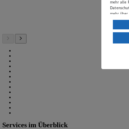
mehr alle 
Datenschut
mehr über
Verarbeit
Wenn du au
ein, dass 
einem nach
Risiko ein
Informatio
Services im Überblick