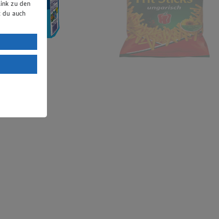
ink zu den
t du auch
uTube:
. a) DSGVO
Land mit
esteht das