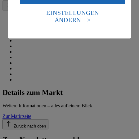
Daten in den USA verarbeitet werden. Der EuGH sieht
die USA als Land mit einem nach europäischen
EINSTELLUNGEN
Standards nicht angemessenen Datenschutzniveau an.
ÄNDERN
Es besteht das Risiko eines Zugriffs durch US-
amerikanische Behörden.
Informationen zum Herausgeber der Seite findest du
im
Impressum
Details zum Markt
Weitere Informationen – alles auf einem Blick.
Zur Marktseite
Zurück nach oben