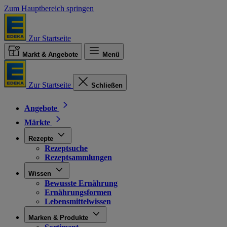
Zum Hauptbereich springen
Zur Startseite
Markt & Angebote
Menü
Zur Startseite
Schließen
Angebote
Märkte
Rezepte
Rezeptsuche
Rezeptsammlungen
Wissen
Bewusste Ernährung
Ernährungsformen
Lebensmittelwissen
Marken & Produkte