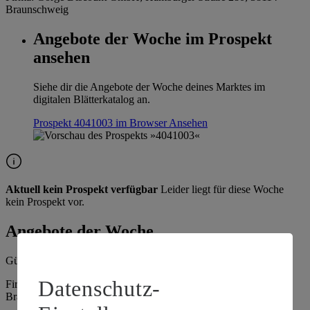
Braunschweig
Angebote der Woche im Prospekt
ansehen
Siehe dir die Angebote der Woche deines Marktes im
digitalen Blätterkatalog an.
Prospekt 4041003 im Browser
Ansehen
Aktuell kein Prospekt verfügbar
Leider liegt für diese Woche
kein Prospekt vor.
Angebote der Woche
Gültig vom
10.08.2026
bis zum
15.08.2026
.
Datenschutz-
Firma: Görge Discount GmbH, Hamburger Straße 280, 38114
Braunschweig