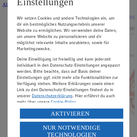
Einstellungen
Alle Angebote ansehen
Angebot:
Beemster mild oder pikant
Ange
Wir setzen Cookies und andere Technologien ein, um
dir ein bestmögliches Nutzungserlebnis unserer
Gültig ab 13.08.2026
Gülti
Website zu ermöglichen. Wir verwenden deine Daten,
0.99
-44%
um unsere Website zu personalisieren und dir
Rabattierter Preis von 0.99€ (Insgesamt -44%
möglichst relevante Inhalte anzubieten, sowie für
Rabatt)
Marketingzwecke.
holl. Schnittkäse, vollmundiger Geschmack, 48%
versch
Deine Einwilligung ist freiwillig und kann jederzeit
Fett i. Tr., 100g, (1kg = 9,90)
individuell in den Datenschutz-Einstellungen angepasst
werden. Bitte beachte, dass auf Basis deiner
Einstellungen ggf. nicht mehr alle Funktionalitäten zur
Verfügung stehen. Weitere Erklärungen sowie einen
Link zu den Datenschutz-Einstellungen findest du in
unserer
Datenschutzerklärung
. Hier erfährst du auch
mehr über unsere
Cookie-Policy
.
Verarbeitung deiner personenbezogenen Daten in den
AKTIVIEREN
USA durch Facebook und YouTube:
NUR NOTWENDIGE
Wenn du auf „Aktivieren“ klickst, willigst du im Sinne
TECHNOLOGIEN
des Art. 49 Abs. 1 Satz 1 lit. a) DSGVO ein, dass deine