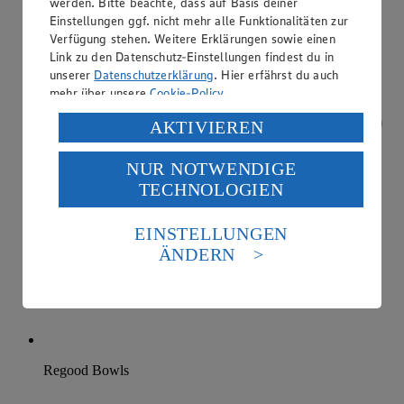
werden. Bitte beachte, dass auf Basis deiner
Einstellungen ggf. nicht mehr alle Funktionalitäten zur
Verfügung stehen. Weitere Erklärungen sowie einen
Link zu den Datenschutz-Einstellungen findest du in
unserer
Datenschutzerklärung
. Hier erfährst du auch
mehr über unsere
Cookie-Policy
.
Verarbeitung deiner personenbezogenen Daten in den
AKTIVIEREN
USA durch Facebook und YouTube:
NUR NOTWENDIGE
Wenn du auf „Aktivieren“ klickst, willigst du im Sinne
TECHNOLOGIEN
des Art. 49 Abs. 1 Satz 1 lit. a) DSGVO ein, dass deine
Daten in den USA verarbeitet werden. Der EuGH sieht
die USA als Land mit einem nach europäischen
EINSTELLUNGEN
Standards nicht angemessenen Datenschutzniveau an.
ÄNDERN
Es besteht das Risiko eines Zugriffs durch US-
amerikanische Behörden.
Informationen zum Herausgeber der Seite findest du
im
Impressum
Regood Bowls