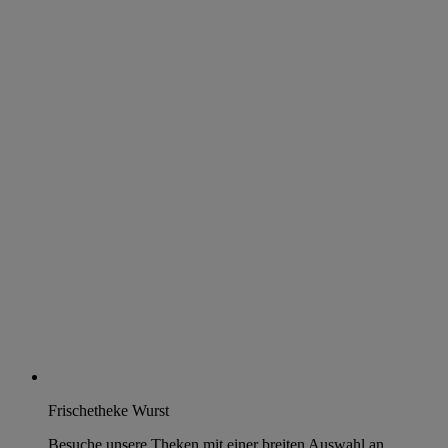
Frischetheke Wurst
Besuche unsere Theken mit einer breiten Auswahl an