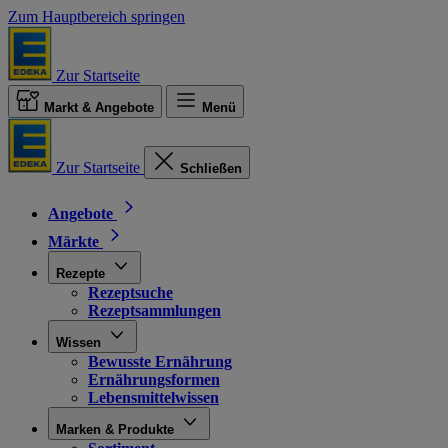
Zum Hauptbereich springen
Zur Startseite
Markt & Angebote
Menü
Zur Startseite
Schließen
Angebote
Märkte
Rezepte
Rezeptsuche
Rezeptsammlungen
Wissen
Bewusste Ernährung
Ernährungsformen
Lebensmittelwissen
Marken & Produkte