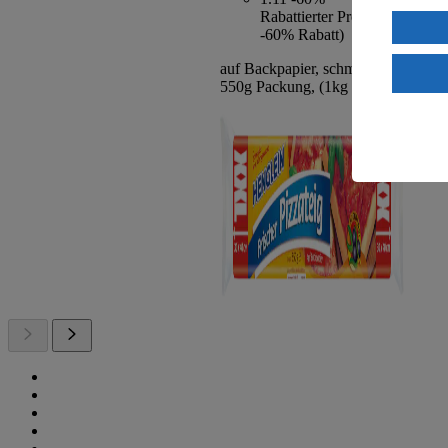
Rabattierter Preis von 1.11€ 
Verarbeit
-60% Rabatt)
Wenn du au
auf Backpapier, schmeckt wie selbs
ein, dass 
550g Packung, (1kg = 2,02)
einem nach
Risiko ein
Informatio