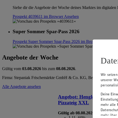
Siehe dir die Angebote der Woche deines Marktes im digitalen B
Prospekt 4039611 im Browser
Ansehen
Super Sommer Spar-Pass 2026
Prospekt Super Sommer Spar-Pass 2026 im Browser
Ansehen
Angebote der Woche
Date
Gültig vom
03.08.2026
bis zum
08.08.2026
.
Wir setzen
Firma: Stepaniak Frischemärkte GmbH & Co. KG, Berliner Str. 2, 10
unserer We
personalis
Alle Angebote ansehen
Deine Einwi
Angebot:
Henglein Frischer
Einstellun
Pizzateig XXL
mehr alle 
Datenschut
Gültig ab 08.08.2026
mehr über
1.11
-60%