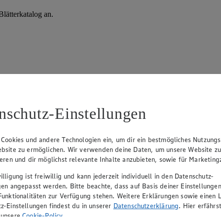
lätterkatalog an.
nschutz-Einstellungen
 Cookies und andere Technologien ein, um dir ein bestmögliches Nutzungs
715 Berlin
bsite zu ermöglichen. Wir verwenden deine Daten, um unsere Website z
ieren und dir möglichst relevante Inhalte anzubieten, sowie für Marketin
lligung ist freiwillig und kann jederzeit individuell in den Datenschutz-
Angebot:
Kölln Blütenzarte oder
Angebo
gen angepasst werden. Bitte beachte, dass auf Basis deiner Einstellungen
kernige Haferflocken
Sticks,
Funktionalitäten zur Verfügung stehen. Weitere Erklärungen sowie einen L
Ringe 
z-Einstellungen findest du in unserer
Datenschutzerklärung
. Hier erfährs
Gültig ab 08.08.2026
 unsere
Cookie-Policy
.
0.99
-41%