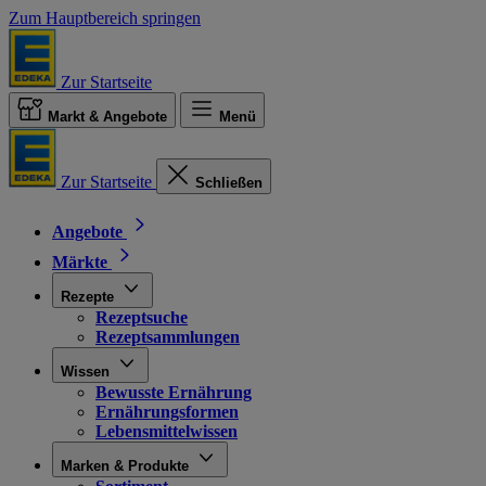
Zum Hauptbereich springen
Zur Startseite
Markt & Angebote
Menü
Zur Startseite
Schließen
Angebote
Märkte
Rezepte
Rezeptsuche
Rezeptsammlungen
Wissen
Bewusste Ernährung
Ernährungsformen
Lebensmittelwissen
Marken & Produkte