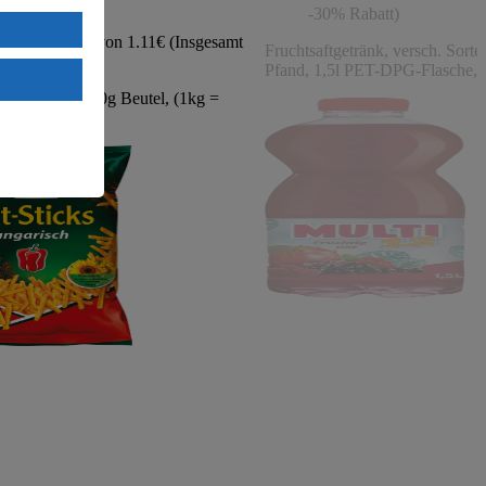
 08.08.2026
-30% Rabatt)
1
-44%
uTube:
attierter Preis von 1.11€ (Insgesamt
Fruchtsaftgetränk, versch. Sorte
. a) DSGVO
% Rabatt)
Pfand, 1,5l PET-DPG-Flasche, (
Land mit
orten, 75/80/100g Beutel, (1kg =
esteht das
88/11,10)