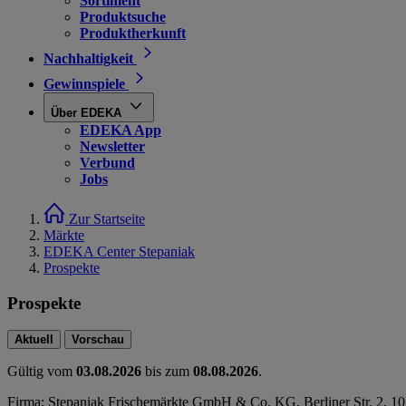
Sortiment
Produktsuche
Produktherkunft
Nachhaltigkeit
Gewinnspiele
Über EDEKA
EDEKA App
Newsletter
Verbund
Jobs
Zur Startseite
Märkte
EDEKA Center Stepaniak
Prospekte
Prospekte
Aktuell
Vorschau
Gültig vom
03.08.2026
bis zum
08.08.2026
.
Firma: Stepaniak Frischemärkte GmbH & Co. KG, Berliner Str. 2, 10