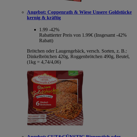
Angebot:
Coppenrath & Wiese Unsere Goldstücke
kernig & kräftig
1.99
-42%
Rabattierter Preis von 1.99€ (Insgesamt -42%
Rabatt)
Brötchen oder Laugengebäck, versch. Sorten, z. B.:
Dinkelbrötchen 420g, Roggenbrötchen 490g, Beutel,
(1kg = 4,74/4,06)
Angebot:
GUT&GÜNSTIG Bienenstich oder