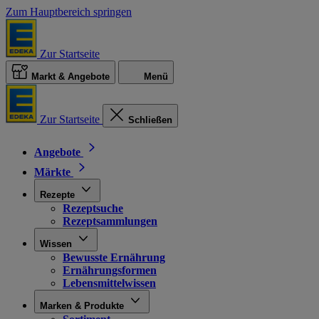
Zum Hauptbereich springen
Zur Startseite
Markt & Angebote
Menü
Zur Startseite
Schließen
Angebote
Märkte
Rezepte
Rezeptsuche
Rezeptsammlungen
Wissen
Bewusste Ernährung
Ernährungsformen
Lebensmittelwissen
Marken & Produkte