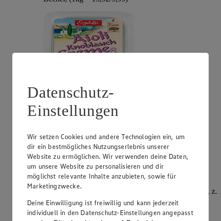
Datenschutz-
Einstellungen
Angebot:
Philadelphia
Wir setzen Cookies und andere Technologien ein, um
0.99
App
dir ein bestmögliches Nutzungserlebnis unserer
App Preis von 0.99€
Website zu ermöglichen. Wir verwenden deine Daten,
1.11
-51%
Rabattierter Preis von 1.11€ (Insgesamt -51%
um unsere Website zu personalisieren und dir
Rabatt)
möglichst relevante Inhalte anzubieten, sowie für
Marketingzwecke.
Frischkäsezubereitung, versch. Sorten und Fettstufen, z.
B.: Original 195g, Becher, (1kg = 5,69)
Deine Einwilligung ist freiwillig und kann jederzeit
individuell in den Datenschutz-Einstellungen angepasst