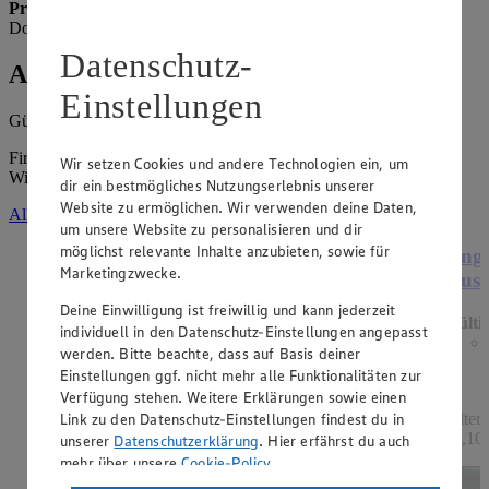
Prospekt ab Donnerstag
Die Vorschau für nächste Woche ist ab
Donnerstag verfügbar.
Datenschutz-
Angebote der Woche
Einstellungen
Gültig vom
10.08.2026
bis zum
15.08.2026
.
Firma: EDEKA-Markt Minden-Hannover GmbH,
Wir setzen Cookies und andere Technologien ein, um
Wittelsbacherallee 61, 32427 Minden
dir ein bestmögliches Nutzungserlebnis unserer
Website zu ermöglichen. Wir verwenden deine Daten,
Alle Angebote ansehen
um unsere Website zu personalisieren und dir
möglichst relevante Inhalte anzubieten, sowie für
Angebot:
Mondamin Soßenbinder oder
Ange
Marketingzwecke.
Mehlschwitze
Ausl
Deine Einwilligung ist freiwillig und kann jederzeit
Gültig ab 13.08.2026
Gülti
individuell in den Datenschutz-Einstellungen angepasst
1.19
-33%
werden. Bitte beachte, dass auf Basis deiner
Rabattierter Preis von 1.19€ (Insgesamt -33%
Einstellungen ggf. nicht mehr alle Funktionalitäten zur
Rabatt)
Verfügung stehen. Weitere Erklärungen sowie einen
Link zu den Datenschutz-Einstellungen findest du in
hell oder dunkel, 250g Packung, (1kg = 4,76)
Filter
11,10)
unserer
Datenschutzerklärung
. Hier erfährst du auch
mehr über unsere
Cookie-Policy
.