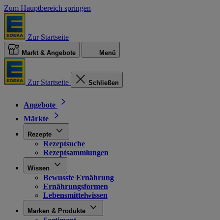
Zum Hauptbereich springen
Zur Startseite
Markt & Angebote
Menü
Zur Startseite
Schließen
Angebote
Märkte
Rezepte
Rezeptsuche
Rezeptsammlungen
Wissen
Bewusste Ernährung
Ernährungsformen
Lebensmittelwissen
Marken & Produkte