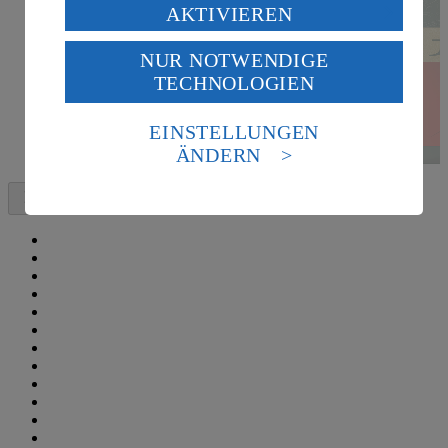
Verarbeitung deiner personenbezogenen Daten in den
AKTIVIEREN
USA durch Facebook und YouTube:
NUR NOTWENDIGE
Wenn du auf „Aktivieren“ klickst, willigst du im Sinne
TECHNOLOGIEN
des Art. 49 Abs. 1 Satz 1 lit. a) DSGVO ein, dass deine
Daten in den USA verarbeitet werden. Der EuGH sieht
die USA als Land mit einem nach europäischen
EINSTELLUNGEN
Standards nicht angemessenen Datenschutzniveau an.
ÄNDERN
Es besteht das Risiko eines Zugriffs durch US-
amerikanische Behörden.
Informationen zum Herausgeber der Seite findest du
im
Impressum