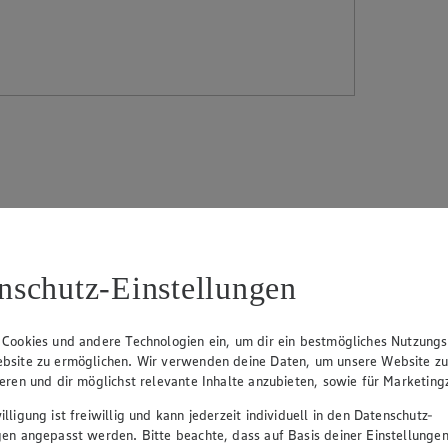
nschutz-Einstellungen
ster Karl
Gmyrek
in einem gepachteten Kellerraum begann, entwickelt
 der schlesischen Wurst sprach sich herum, so dass die ersten Fleische
erksbetrieb zu einem leistungsstarken Partner des Lebensmitteleinzelh
 Cookies und andere Technologien ein, um dir ein bestmögliches Nutzungs
bsite zu ermöglichen. Wir verwenden deine Daten, um unsere Website z
ieren und dir möglichst relevante Inhalte anzubieten, sowie für Marketin
lligung ist freiwillig und kann jederzeit individuell in den Datenschutz-
gen angepasst werden. Bitte beachte, dass auf Basis deiner Einstellungen