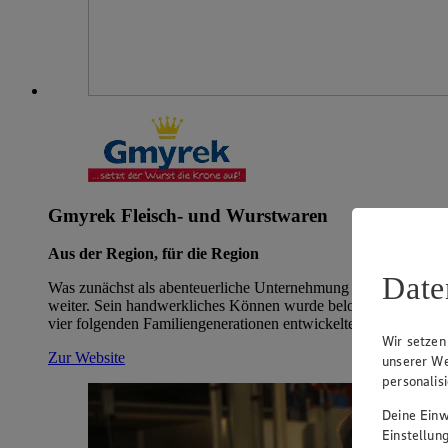
Gmyrek Fleisch- und Wurstwaren
Aus der Region, für die Region
Date
Was zunächst als abenteuerliche Unternehmung für Metzgermei
weiter. Sein handwerkliches Können wurde belohnt, die Qualität
vier folgenden Familiengenerationen entwickelte sich der Handw
Wir setzen
Zur Website
unserer We
personalis
Deine Einwi
Einstellun