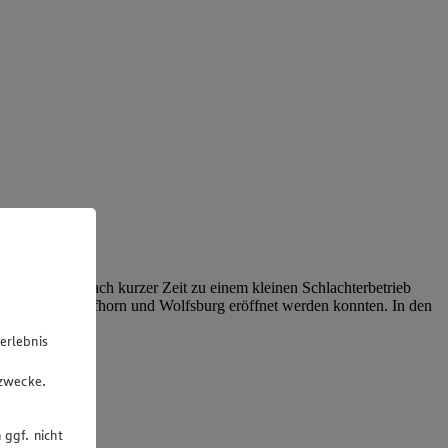
e sich schon nach kurzer Zeit zu einem kleinen Schlachterbetrieb
reifilialen in Gifhorn und Wolfsburg eröffnet werden konnten. In den
andels weiter.
erlebnis
u
gzwecke.
 ggf. nicht