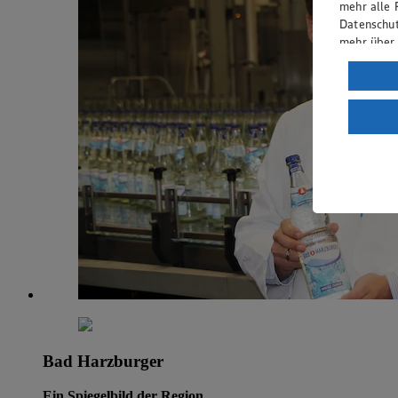
mehr alle 
Datenschut
mehr über
Verarbeit
Wenn du au
ein, dass 
einem nach
Risiko ein
Informatio
Bad Harzburger
Ein Spiegelbild der Region