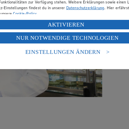
Funktionalitäten zur Verfügung stehen. Weitere Erklärungen sowie einen L
z-Einstellungen findest du in unserer
Datenschutzerklärung
. Hier erfährs
 unsere
Cookie-Policy
.
ung deiner personenbezogenen Daten in den USA durch Facebook und Yo
AKTIVIEREN
f „Aktivieren“ klickst, willigst du im Sinne des Art. 49 Abs. 1 Satz 1 lit
NUR NOTWENDIGE TECHNOLOGIEN
deine Daten in den USA verarbeitet werden. Der EuGH sieht die USA als 
 europäischen Standards nicht angemessenen Datenschutzniveau an. Es b
es Zugriffs durch US-amerikanische Behörden.
EINSTELLUNGEN ÄNDERN
nen zum Herausgeber der Seite findest du im
Impressum