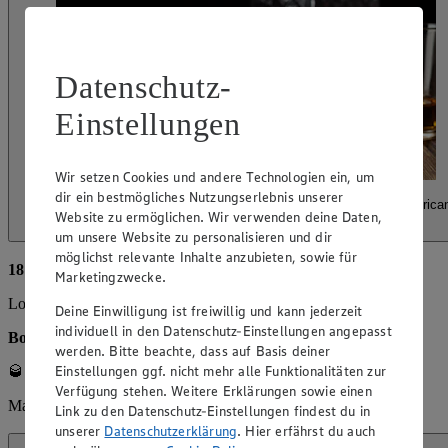
Datenschutz-
Einstellungen
Wir setzen Cookies und andere Technologien ein, um
dir ein bestmögliches Nutzungserlebnis unserer
Donnerstag, 29.10.2026 • Offenes Event: Süßes & Saures – America
Website zu ermöglichen. Wir verwenden deine Daten,
Whiskey
um unsere Website zu personalisieren und dir
möglichst relevante Inhalte anzubieten, sowie für
18:00 bis 21:00 Uhr
Marketingzwecke.
Location: Weinbar im Markt
Deine Einwilligung ist freiwillig und kann jederzeit
individuell in den Datenschutz-Einstellungen angepasst
Bourbon Whiskey, Jim Beam & Maker's Mark
werden. Bitte beachte, dass auf Basis deiner
Einstellungen ggf. nicht mehr alle Funktionalitäten zur
🥃 Preis pro Glas / Cocktail: 6,50 €
Verfügung stehen. Weitere Erklärungen sowie einen
Markenbotschafter: Suntory Global Spirits
Link zu den Datenschutz-Einstellungen findest du in
unserer
Datenschutzerklärung
. Hier erfährst du auch