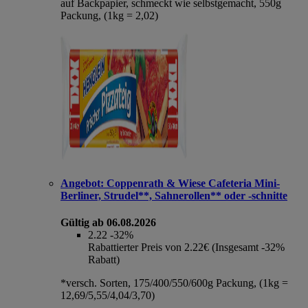
auf Backpapier, schmeckt wie selbstgemacht, 550g
Packung, (1kg = 2,02)
Angebot:
Coppenrath & Wiese Cafeteria Mini-
Berliner, Strudel**, Sahnerollen** oder -schnitte
Gültig ab 06.08.2026
2.22
-32%
Rabattierter Preis von 2.22€ (Insgesamt -32%
Rabatt)
*versch. Sorten, 175/400/550/600g Packung, (1kg =
12,69/5,55/4,04/3,70)