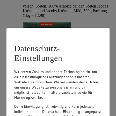
versch. Sorten, 100% Arabica bei den Sorten Jacobs
Krönung und Jacobs Krönung Mild, 500g Packung,
(1kg = 12,98)
Datenschutz-
Einstellungen
Wir setzen Cookies und andere Technologien ein, um
dir ein bestmögliches Nutzungserlebnis unserer
Angebot:
Lavazza Espresso**
Website zu ermöglichen. Wir verwenden deine Daten,
um unsere Website zu personalisieren und dir
13.99
App
möglichst relevante Inhalte anzubieten, sowie für
App Preis von 13.99€
Marketingzwecke.
14.99
-25%
Rabattierter Preis von 14.99€ (Insgesamt -25%
Deine Einwilligung ist freiwillig und kann jederzeit
Rabatt)
individuell in den Datenschutz-Einstellungen angepasst