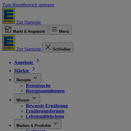
Zum Hauptbereich springen
Zur Startseite
Markt & Angebote
Menü
Zur Startseite
Schließen
Angebote
Märkte
Rezepte
Rezeptsuche
Rezeptsammlungen
Wissen
Bewusste Ernährung
Ernährungsformen
Lebensmittelwissen
Marken & Produkte