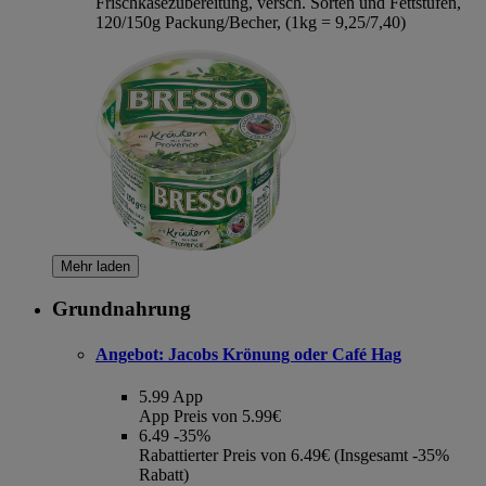
Frischkäsezubereitung, versch. Sorten und Fettstufen,
120/150g Packung/Becher, (1kg = 9,25/7,40)
Mehr laden
Grundnahrung
Angebot:
Jacobs Krönung oder Café Hag
5.99
App
App Preis von 5.99€
6.49
-35%
Rabattierter Preis von 6.49€ (Insgesamt -35%
Rabatt)