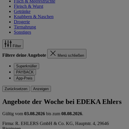
Fisch & Meeresfrüchte
Fleisch & Wurst
Getränke
Knabbern & Naschen
Drogerie
Tiernahrung
Sonstiges
Filter
Filtere deine Angebote
Menü schließen
Superknüller
PAYBACK
App-Preis
Zurücksetzen
Anzeigen
Angebote der Woche bei EDEKA Ehlers
Gültig vom
03.08.2026
bis zum
08.08.2026
.
Firma: R. EHLERS GmbH & Co. KG, Hauptstr. 4, 29646
Bispingen