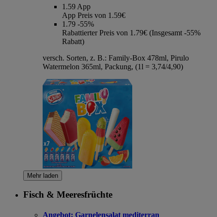
1.59
App
App Preis von 1.59€
1.79
-55%
Rabattierter Preis von 1.79€ (Insgesamt -55%
Rabatt)
versch. Sorten, z. B.: Family-Box 478ml, Pirulo
Watermelon 365ml, Packung, (1l = 3,74/4,90)
Mehr laden
Fisch & Meeresfrüchte
Angebot:
Garnelensalat mediterran