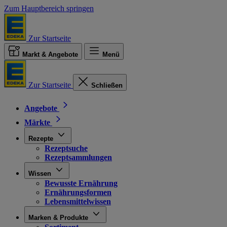
Zum Hauptbereich springen
Zur Startseite
Markt & Angebote
Menü
Zur Startseite
Schließen
Angebote
Märkte
Rezepte
Rezeptsuche
Rezeptsammlungen
Wissen
Bewusste Ernährung
Ernährungsformen
Lebensmittelwissen
Marken & Produkte