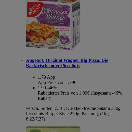
Angebot:
Original Wagner Big Pizza, Die
Backfrische oder Piccolinis
1.79
App
App Preis von 1.79€
1.99
-46%
Rabattierter Preis von 1.99€ (Insgesamt -46%
Rabatt)
versch. Sorten, z. B.: Die Backfrische Salami 320g,
Piccolinis Burger Style 270g, Packung, (1kg =
6,22/7,37)