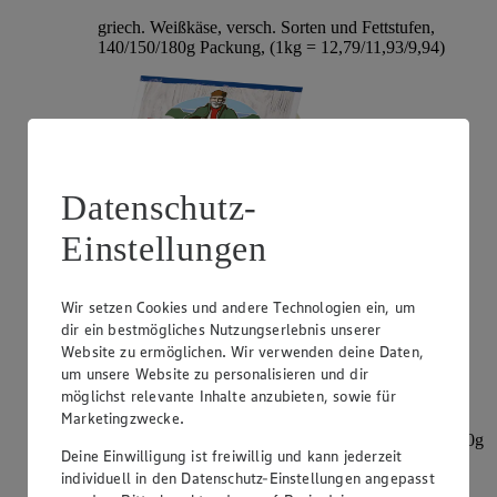
griech. Weißkäse, versch. Sorten und Fettstufen,
140/150/180g Packung, (1kg = 12,79/11,93/9,94)
Datenschutz-
Einstellungen
Wir setzen Cookies und andere Technologien ein, um
Angebot:
Mini-Babybel
dir ein bestmögliches Nutzungserlebnis unserer
Website zu ermöglichen. Wir verwenden deine Daten,
2.99
-30%
um unsere Website zu personalisieren und dir
Rabattierter Preis von 2.99€ (Insgesamt -30%
möglichst relevante Inhalte anzubieten, sowie für
Rabatt)
Marketingzwecke.
dt. Schnittkäse, versch. Sorten, 45% Fett i. Tr., 8/9x20g
Deine Einwilligung ist freiwillig und kann jederzeit
= 160/180g Packung, (1kg = 18,69/16,61)
individuell in den Datenschutz-Einstellungen angepasst