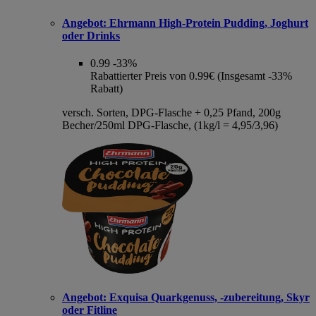
Angebot:
Ehrmann High-Protein Pudding, Joghurt
oder Drinks
0.99
-33%
Rabattierter Preis von 0.99€ (Insgesamt -33%
Rabatt)
versch. Sorten, DPG-Flasche + 0,25 Pfand, 200g
Becher/250ml DPG-Flasche, (1kg/l = 4,95/3,96)
Angebot:
Exquisa Quarkgenuss, -zubereitung, Skyr
oder Fitline