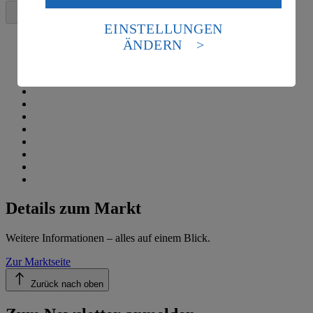
Daten in den USA verarbeitet werden. Der EuGH sieht
die USA als Land mit einem nach europäischen
EINSTELLUNGEN
Standards nicht angemessenen Datenschutzniveau an.
ÄNDERN
Es besteht das Risiko eines Zugriffs durch US-
amerikanische Behörden.
Informationen zum Herausgeber der Seite findest du
im
Impressum
Details zum Markt
Weitere Informationen – alles auf einem Blick.
Zur Marktseite
Zurück nach oben