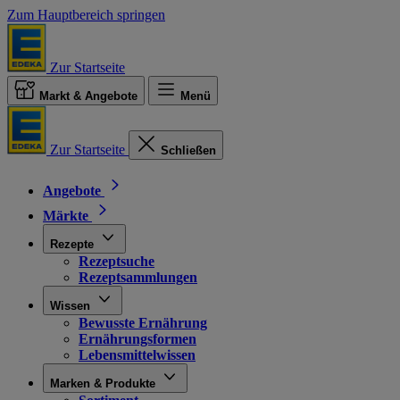
Zum Hauptbereich springen
Zur Startseite
Markt & Angebote
Menü
Zur Startseite
Schließen
Angebote
Märkte
Rezepte
Rezeptsuche
Rezeptsammlungen
Wissen
Bewusste Ernährung
Ernährungsformen
Lebensmittelwissen
Marken & Produkte