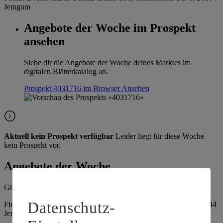
Jemgum
Angebote der Woche im Prospekt
ansehen
Siehe dir die Angebote der Woche deines Marktes im
digitalen Blätterkatalog an.
Prospekt 4031716 im Browser
Ansehen
Aktuell kein Prospekt verfügbar
Leider liegt für diese Woche
kein Prospekt vor.
Angebote der Woche
Gültig vom
10.08.2026
bis zum
15.08.2026
.
Datenschutz-
Firma: E-Aktivmarkt Gunnar Blank e.K., Hokelsumer Str. 1, 26844
Jemgum