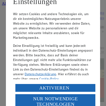
Einstellungen
Alle Angebote ansehen
Angebot:
Mondamin Soßenbinder oder
Ange
Wir setzen Cookies und andere Technologien ein, um
Mehlschwitze
Ausl
dir ein bestmögliches Nutzungserlebnis unserer
Website zu ermöglichen. Wir verwenden deine Daten,
Gültig ab 13.08.2026
Gülti
um unsere Website zu personalisieren und dir
1.19
-33%
möglichst relevante Inhalte anzubieten, sowie für
Rabattierter Preis von 1.19€ (Insgesamt -33%
Marketingzwecke.
Rabatt)
Deine Einwilligung ist freiwillig und kann jederzeit
hell oder dunkel, 250g Packung, (1kg = 4,76)
Filter
individuell in den Datenschutz-Einstellungen angepasst
11,10)
werden. Bitte beachte, dass auf Basis deiner
Einstellungen ggf. nicht mehr alle Funktionalitäten zur
Verfügung stehen. Weitere Erklärungen sowie einen
Link zu den Datenschutz-Einstellungen findest du in
unserer
Datenschutzerklärung
. Hier erfährst du auch
mehr über unsere
Cookie-Policy
.
Verarbeitung deiner personenbezogenen Daten in den
AKTIVIEREN
USA durch Facebook und YouTube:
NUR NOTWENDIGE
Wenn du auf „Aktivieren“ klickst, willigst du im Sinne
TECHNOLOGIEN
des Art. 49 Abs. 1 Satz 1 lit. a) DSGVO ein, dass deine