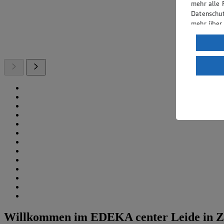
mehr alle 
Datenschut
mehr über
Verarbeit
Wenn du au
ein, dass 
einem nach
Risiko ein
Informatio
Willkommen im EDEKA center Leide in Z