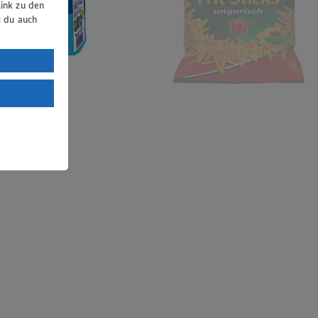
ink zu den
t du auch
uTube:
. a) DSGVO
Land mit
esteht das