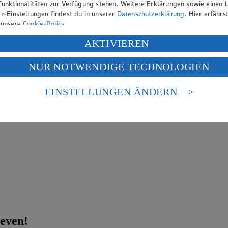
Funktionalitäten zur Verfügung stehen. Weitere Erklärungen sowie einen L
z-Einstellungen findest du in unserer
Datenschutzerklärung
. Hier erfährs
 unsere
Cookie-Policy
.
ung deiner personenbezogenen Daten in den USA durch Facebook und Yo
AKTIVIEREN
f „Aktivieren“ klickst, willigst du im Sinne des Art. 49 Abs. 1 Satz 1 lit
NUR NOTWENDIGE TECHNOLOGIEN
deine Daten in den USA verarbeitet werden. Der EuGH sieht die USA als 
 europäischen Standards nicht angemessenen Datenschutzniveau an. Es b
es Zugriffs durch US-amerikanische Behörden.
EINSTELLUNGEN ÄNDERN
nen zum Herausgeber der Seite findest du im
Impressum
even!