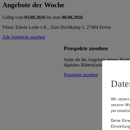
Angebote der Woche
Gültig vom
03.08.2026
bis zum
08.08.2026
.
Firma: Edwin Leide e.K., Zum Hochkamp 1, 27404 Zeven
Alle Angebote ansehen
Prospekte ansehen
Siehe dir die Angebote deines Mark
digitalen Blätterkatalog an.
Prospekte ansehen
Date
Wir setzen
unserer We
personalis
Deine Einwi
Einstellun