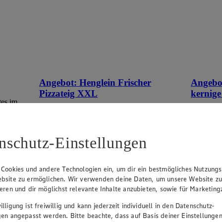
Angebot:
Henglein Frischer
Angebo
Pizzateig XXL
kernige
tes im
Gültig ab 08.08.2026
Gültig ab
1.11
-60%
0.9
Rabattierter Preis von 1.11€ (Insgesamt
Rab
nschutz-Einstellungen
-60% Rabatt)
-41
auf Backpapier, schmeckt wie selbstgemacht,
500g Pack
550g Packung, (1kg = 2,02)
 Cookies und andere Technologien ein, um dir ein bestmögliches Nutzungs
bsite zu ermöglichen. Wir verwenden deine Daten, um unsere Website z
ieren und dir möglichst relevante Inhalte anzubieten, sowie für Marketin
lligung ist freiwillig und kann jederzeit individuell in den Datenschutz-
gen angepasst werden. Bitte beachte, dass auf Basis deiner Einstellungen