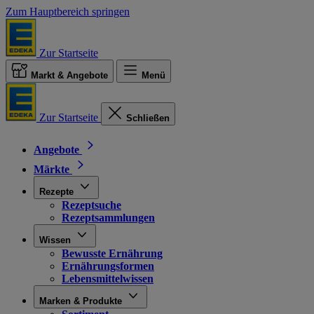
Zum Hauptbereich springen
Zur Startseite
Markt & Angebote
Menü
Zur Startseite
Schließen
Angebote
Märkte
Rezepte
Rezeptsuche
Rezeptsammlungen
Wissen
Bewusste Ernährung
Ernährungsformen
Lebensmittelwissen
Marken & Produkte