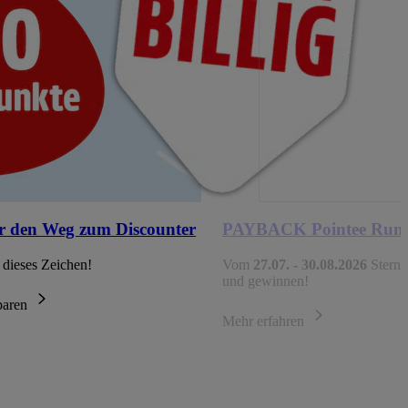
r den Weg zum Discounter
PAYBACK Pointee Run
 dieses Zeichen!
Vom
27.07. - 30.08.2026
Sterne
und gewinnen!
sparen
Mehr erfahren