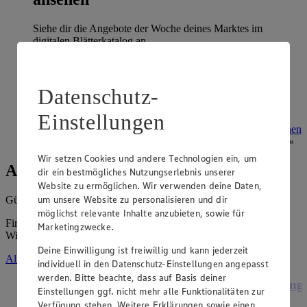
Siehe dir die Angebote der Woche deines Marktes im
digitalen Blätterkatalog an.
Prospekt 4029737 im Browser
Ansehen
Datenschutz-
Super Sommer Spar-Pass 2026
Einstellungen
Prospekt Super Sommer Spar-Pass 2026 im Browser
Ansehen
Wir setzen Cookies und andere Technologien ein, um
Angebote der Woche
dir ein bestmögliches Nutzungserlebnis unserer
Website zu ermöglichen. Wir verwenden deine Daten,
um unsere Website zu personalisieren und dir
Gültig vom
03.08.2026
bis zum
08.08.2026
.
möglichst relevante Inhalte anzubieten, sowie für
Firma: EDEKA-Markt Minden-Hannover GmbH,
Marketingzwecke.
Wittelsbacherallee 61, 32427 Minden
Deine Einwilligung ist freiwillig und kann jederzeit
Alle Angebote ansehen
individuell in den Datenschutz-Einstellungen angepasst
werden. Bitte beachte, dass auf Basis deiner
Angebot:
Grünländer
Ange
Einstellungen ggf. nicht mehr alle Funktionalitäten zur
Verfügung stehen. Weitere Erklärungen sowie einen