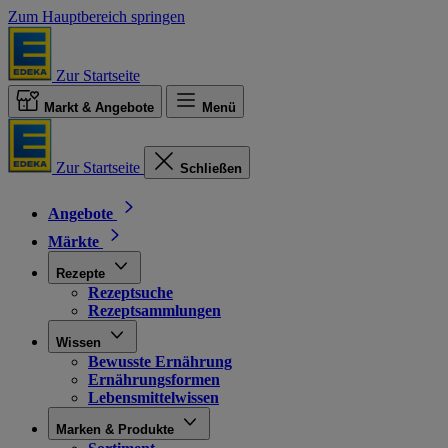
Zum Hauptbereich springen
Zur Startseite
Markt & Angebote
Menü
Zur Startseite
Schließen
Angebote
Märkte
Rezepte
Rezeptsuche
Rezeptsammlungen
Wissen
Bewusste Ernährung
Ernährungsformen
Lebensmittelwissen
Marken & Produkte