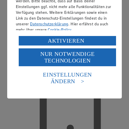
werden. Bitte beachte, dass auf Basis deiner
Einstellungen ggf. nicht mehr alle Funktionalitäten zur
Verfügung stehen. Weitere Erklärungen sowie einen
Link zu den Datenschutz-Einstellungen findest du in
unserer
Datenschutzerklärung
. Hier erfährst du auch
mehr über unsere
Cookie-Policy
.
EDEKA smart
Verarbeitung deiner personenbezogenen Daten in den
AKTIVIEREN
USA durch Facebook und YouTube:
NUR NOTWENDIGE
Wenn du auf „Aktivieren“ klickst, willigst du im Sinne
TECHNOLOGIEN
des Art. 49 Abs. 1 Satz 1 lit. a) DSGVO ein, dass deine
Daten in den USA verarbeitet werden. Der EuGH sieht
die USA als Land mit einem nach europäischen
EINSTELLUNGEN
Standards nicht angemessenen Datenschutzniveau an.
ÄNDERN
Es besteht das Risiko eines Zugriffs durch US-
amerikanische Behörden.
Informationen zum Herausgeber der Seite findest du
im
Impressum