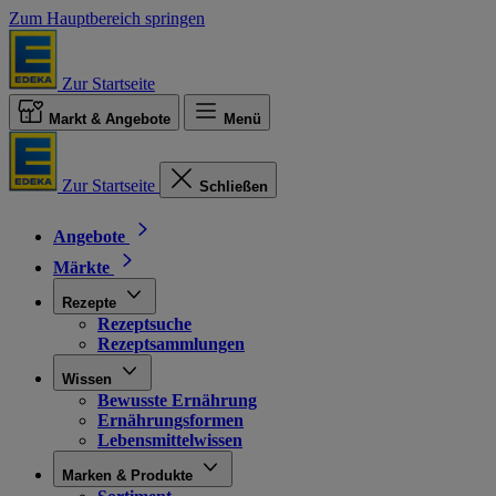
Zum Hauptbereich springen
Zur Startseite
Markt & Angebote
Menü
Zur Startseite
Schließen
Angebote
Märkte
Rezepte
Rezeptsuche
Rezeptsammlungen
Wissen
Bewusste Ernährung
Ernährungsformen
Lebensmittelwissen
Marken & Produkte