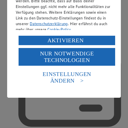
werden. Bitte beachte, dass auf Basis deiner
Einstellungen ggf. nicht mehr alle Funktionalitäten zur
Verfügung stehen. Weitere Erklärungen sowie einen
Link zu den Datenschutz-Einstellungen findest du in
unserer
Datenschutzerklärung
. Hier erfährst du auch
EDEKA smart
mehr über unsere
Cookie-Policy
.
Verarbeitung deiner personenbezogenen Daten in den
AKTIVIEREN
USA durch Facebook und YouTube:
NUR NOTWENDIGE
Wenn du auf „Aktivieren“ klickst, willigst du im Sinne
TECHNOLOGIEN
des Art. 49 Abs. 1 Satz 1 lit. a) DSGVO ein, dass deine
Daten in den USA verarbeitet werden. Der EuGH sieht
die USA als Land mit einem nach europäischen
EINSTELLUNGEN
Standards nicht angemessenen Datenschutzniveau an.
ÄNDERN
Es besteht das Risiko eines Zugriffs durch US-
amerikanische Behörden.
Informationen zum Herausgeber der Seite findest du
im
Impressum