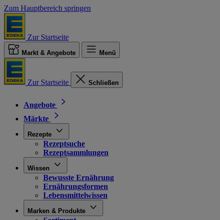
Zum Hauptbereich springen
Zur Startseite
Markt & Angebote
Menü
Zur Startseite
Schließen
Angebote
Märkte
Rezepte
Rezeptsuche
Rezeptsammlungen
Wissen
Bewusste Ernährung
Ernährungsformen
Lebensmittelwissen
Marken & Produkte