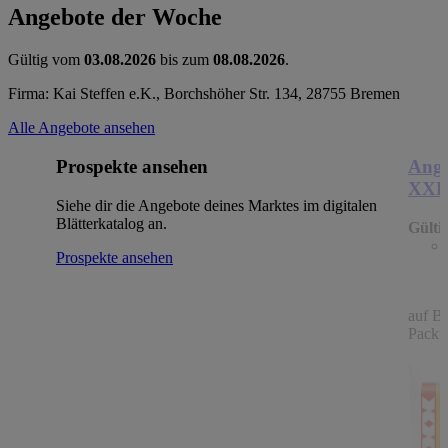
Angebote der Woche
Gültig vom
03.08.2026
bis zum
08.08.2026
.
Firma: Kai Steffen e.K., Borchshöher Str. 134, 28755 Bremen
Alle Angebote ansehen
Prospekte ansehen
Ange
XX
Siehe dir die Angebote deines Marktes im digitalen
Blätterkatalog an.
Gülti
Prospekte ansehen
auf B
Packu