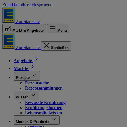
Zum Hauptbereich springen
Zur Startseite
Markt & Angebote
Menü
Zur Startseite
Schließen
Angebote
Märkte
Rezepte
Rezeptsuche
Rezeptsammlungen
Wissen
Bewusste Ernährung
Ernährungsformen
Lebensmittelwissen
Marken & Produkte