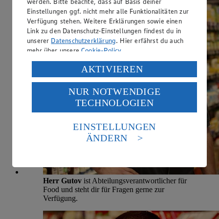
werden. Bitte beachte, dass auf Basis deiner
Einstellungen ggf. nicht mehr alle Funktionalitäten zur
Verfügung stehen. Weitere Erklärungen sowie einen
Link zu den Datenschutz-Einstellungen findest du in
unserer
Datenschutzerklärung
. Hier erfährst du auch
mehr über unsere
Cookie-Policy
.
Verarbeitung deiner personenbezogenen Daten in den
AKTIVIEREN
USA durch Facebook und YouTube:
NUR NOTWENDIGE
Wenn du auf „Aktivieren“ klickst, willigst du im Sinne
TECHNOLOGIEN
des Art. 49 Abs. 1 Satz 1 lit. a) DSGVO ein, dass deine
Daten in den USA verarbeitet werden. Der EuGH sieht
die USA als Land mit einem nach europäischen
EINSTELLUNGEN
Standards nicht angemessenen Datenschutzniveau an.
ÄNDERN
Es besteht das Risiko eines Zugriffs durch US-
amerikanische Behörden.
Informationen zum Herausgeber der Seite findest du
im
Impressum
Herr Gutov
ist Abteilungsverantwortlicher für
Food und steht dir für Fragen gerne zur
Verfügung.