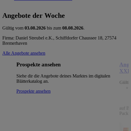
Angebote der Woche
Gültig vom
03.08.2026
bis zum
08.08.2026
.
Firma: Daniel Streubel e.K., Schiffdorfer Chaussee 18, 27574
Bremerhaven
Alle Angebote ansehen
Prospekte ansehen
Ange
XX
Siehe dir die Angebote deines Marktes im digitalen
Blätterkatalog an.
Gülti
Prospekte ansehen
auf B
Packu