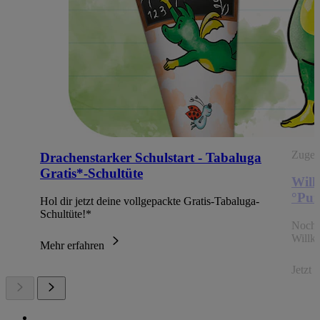
Zugehö
Drachenstarker Schulstart - Tabaluga
Gratis*-Schultüte
Will
°Pun
Hol dir jetzt deine vollgepackte Gratis-Tabaluga-
Schultüte!*
Noch 
Willk
Mehr erfahren
Jetzt