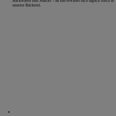
Backwaren und Snacks – all das erwartet dich täglich frisch in
unserer Bäckerei.