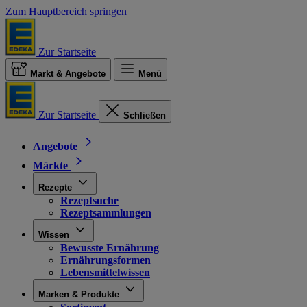
Zum Hauptbereich springen
Zur Startseite
Markt & Angebote
Menü
Zur Startseite
Schließen
Angebote
Märkte
Rezepte
Rezeptsuche
Rezeptsammlungen
Wissen
Bewusste Ernährung
Ernährungsformen
Lebensmittelwissen
Marken & Produkte