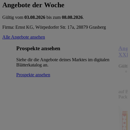
Angebote der Woche
Gültig vom
03.08.2026
bis zum
08.08.2026
.
Firma: Ernst KG, Wörpedorfer Str. 17a, 28879 Grasberg
Alle Angebote ansehen
Prospekte ansehen
Ange
XX
Siehe dir die Angebote deines Marktes im digitalen
Blätterkatalog an.
Gülti
Prospekte ansehen
auf B
Packu