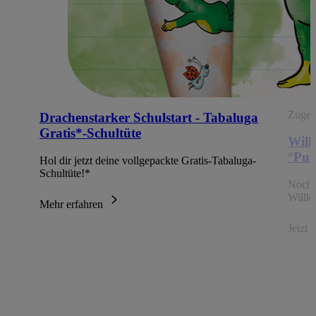
Zugehö
Drachenstarker Schulstart - Tabaluga
Gratis*-Schultüte
Will
°Pun
Hol dir jetzt deine vollgepackte Gratis-Tabaluga-
Schultüte!*
Noch 
Willk
Mehr erfahren
Jetzt