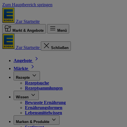
Zum Hauptbereich springen
Zur Startseite
Markt & Angebote
Menü
Zur Startseite
Schließen
Angebote
Märkte
Rezepte
Rezeptsuche
Rezeptsammlungen
Wissen
Bewusste Ernährung
Ernährungsformen
Lebensmittelwissen
Marken & Produkte