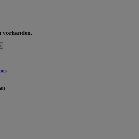
en vorhanden.
n
ons
tt)