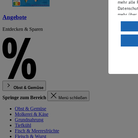
mehr alle 
Datenschut
mehr über
Angebote
Verarbeit
Entdecken & Sparen
Wenn du au
ein, dass 
einem nach
Risiko ein
Informatio
Obst & Gemüse
Springe zum Bereich
Menü schließen
Obst & Gemüse
Molkerei & Käse
Grundnahrung
Tiefkühl
Fisch & Meeresfrüchte
Fleisch & Wurst