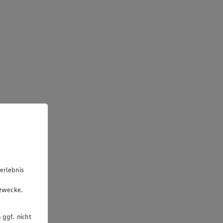
erlebnis
u
gzwecke.
 ggf. nicht