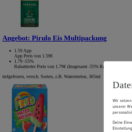
Angebot:
Pirulo Eis Multipackung
1.59
App
App Preis von 1.59€
1.79
-55%
Rabattierter Preis von 1.79€ (Insgesamt -55% Rabatt)
tiefgefroren, versch. Sorten, z.B. Watermelon, 365ml
Date
Wir setzen
unserer We
personalis
Deine Einwi
Einstellun