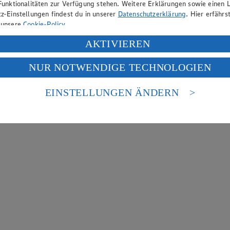
Funktionalitäten zur Verfügung stehen. Weitere Erklärungen sowie einen L
z-Einstellungen findest du in unserer
Datenschutzerklärung
. Hier erfährs
 unsere
Cookie-Policy
.
ung deiner personenbezogenen Daten in den USA durch Facebook und Yo
AKTIVIEREN
f „Aktivieren“ klickst, willigst du im Sinne des Art. 49 Abs. 1 Satz 1 lit
NUR NOTWENDIGE TECHNOLOGIEN
deine Daten in den USA verarbeitet werden. Der EuGH sieht die USA als 
 europäischen Standards nicht angemessenen Datenschutzniveau an. Es b
es Zugriffs durch US-amerikanische Behörden.
EINSTELLUNGEN ÄNDERN
nen zum Herausgeber der Seite findest du im
Impressum