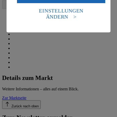
Daten in den USA verarbeitet werden. Der EuGH sieht
die USA als Land mit einem nach europäischen
EINSTELLUNGEN
Standards nicht angemessenen Datenschutzniveau an.
ÄNDERN
Es besteht das Risiko eines Zugriffs durch US-
amerikanische Behörden.
Informationen zum Herausgeber der Seite findest du
im
Impressum
Details zum Markt
Weitere Informationen – alles auf einem Blick.
Zur Marktseite
Zurück nach oben