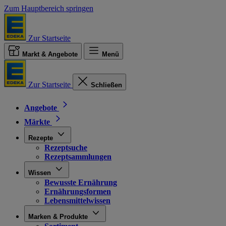
Zum Hauptbereich springen
Zur Startseite
Markt & Angebote
Menü
Zur Startseite
Schließen
Angebote
Märkte
Rezepte
Rezeptsuche
Rezeptsammlungen
Wissen
Bewusste Ernährung
Ernährungsformen
Lebensmittelwissen
Marken & Produkte