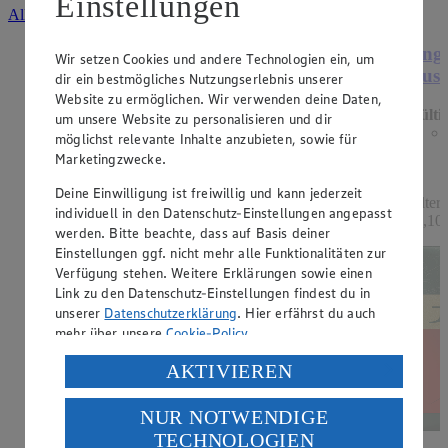
Einstellungen
Alle Angebote ansehen
Angebot:
Mondamin Soßenbinder oder
Ange
Wir setzen Cookies und andere Technologien ein, um
Mehlschwitze
Ausl
dir ein bestmögliches Nutzungserlebnis unserer
Website zu ermöglichen. Wir verwenden deine Daten,
Gültig ab 13.08.2026
Gülti
um unsere Website zu personalisieren und dir
1.19
-33%
möglichst relevante Inhalte anzubieten, sowie für
Rabattierter Preis von 1.19€ (Insgesamt -33%
Marketingzwecke.
Rabatt)
Deine Einwilligung ist freiwillig und kann jederzeit
hell oder dunkel, 250g Packung, (1kg = 4,76)
Filter
individuell in den Datenschutz-Einstellungen angepasst
11,10)
werden. Bitte beachte, dass auf Basis deiner
Einstellungen ggf. nicht mehr alle Funktionalitäten zur
Verfügung stehen. Weitere Erklärungen sowie einen
Link zu den Datenschutz-Einstellungen findest du in
unserer
Datenschutzerklärung
. Hier erfährst du auch
mehr über unsere
Cookie-Policy
.
Verarbeitung deiner personenbezogenen Daten in den
AKTIVIEREN
USA durch Facebook und YouTube:
NUR NOTWENDIGE
Wenn du auf „Aktivieren“ klickst, willigst du im Sinne
TECHNOLOGIEN
des Art. 49 Abs. 1 Satz 1 lit. a) DSGVO ein, dass deine