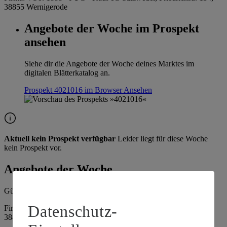
38855 Wernigerode
Angebote der Woche im Prospekt
ansehen
Siehe dir die Angebote der Woche deines Marktes im
digitalen Blätterkatalog an.
Prospekt 4021016 im Browser
Ansehen
Aktuell kein Prospekt verfügbar
Leider liegt für diese Woche
kein Prospekt vor.
Angebote der Woche
Gültig vom
10.08.2026
bis zum
15.08.2026
.
Datenschutz-
Firma: VST. 1888 - PUG - Kauf eG Salzwedel, Friedrichstr. 134,
38855 Wernigerode