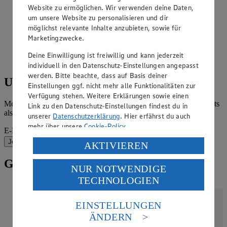
Website zu ermöglichen. Wir verwenden deine Daten,
um unsere Website zu personalisieren und dir
möglichst relevante Inhalte anzubieten, sowie für
Marketingzwecke.
Deine Einwilligung ist freiwillig und kann jederzeit
individuell in den Datenschutz-Einstellungen angepasst
werden. Bitte beachte, dass auf Basis deiner
Unser Newsletter
Einstellungen ggf. nicht mehr alle Funktionalitäten zur
Verfügung stehen. Weitere Erklärungen sowie einen
Melde dich für unseren Newsletter an und erfahre Neuigkeiten stets
Link zu den Datenschutz-Einstellungen findest du in
als erstes.
unserer
Datenschutzerklärung
. Hier erfährst du auch
mehr über unsere
Cookie-Policy
.
E-Mail-Adresse (Pflichtfeld)
Jetzt zur Anmeldung
Verarbeitung deiner personenbezogenen Daten in den
AKTIVIEREN
USA durch Facebook und YouTube:
Gut informiert, besser eingekauft.
NUR NOTWENDIGE
Wenn du auf „Aktivieren“ klickst, willigst du im Sinne
TECHNOLOGIEN
des Art. 49 Abs. 1 Satz 1 lit. a) DSGVO ein, dass deine
Daten in den USA verarbeitet werden. Der EuGH sieht
die USA als Land mit einem nach europäischen
EINSTELLUNGEN
Standards nicht angemessenen Datenschutzniveau an.
ÄNDERN
Es besteht das Risiko eines Zugriffs durch US-