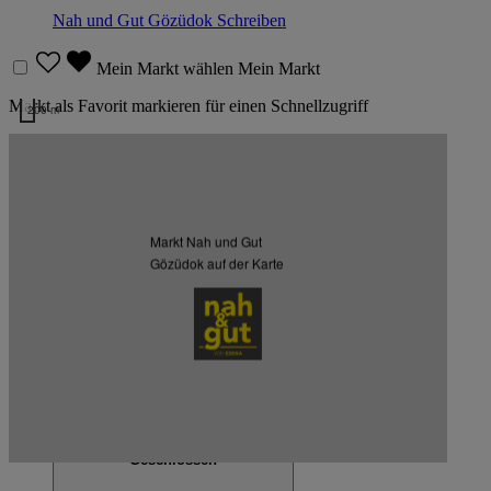
Nah und Gut Gözüdok
Schreiben
Mein Markt wählen
Mein Markt
Markt als Favorit markieren für einen Schnellzugriff
200 m
Kartendaten werden geladen …
Weitere Märkte des Kaufmanns
Markt Nah und Gut
Listenansicht
Kartenansicht
Gözüdok auf der Karte
Nah und Gut Zengin & Yaka
Buckower Damm 219, 12349 Berlin
Geschlossen