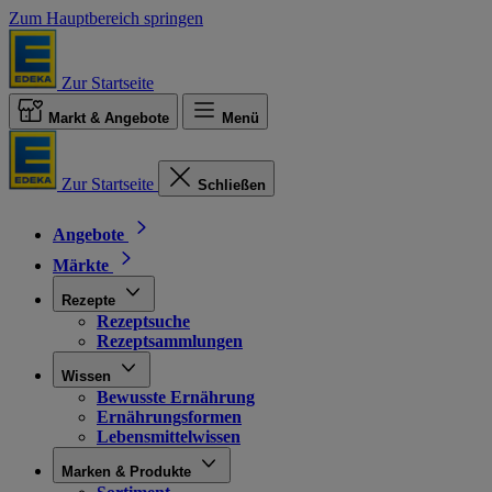
Zum Hauptbereich springen
Zur Startseite
Markt & Angebote
Menü
Zur Startseite
Schließen
Angebote
Märkte
Rezepte
Rezeptsuche
Rezeptsammlungen
Wissen
Bewusste Ernährung
Ernährungsformen
Lebensmittelwissen
Marken & Produkte