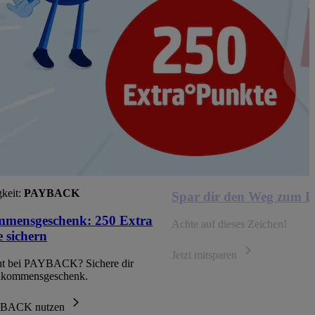
keit:
PAYBACK
Spar dir den Weg zum D
mmensgeschenk: 250 Extra
Achte auf dieses Zeichen!
 sichern
Jetzt mitsparen
ht bei PAYBACK? Sichere dir
llkommensgeschenk.
AYBACK nutzen