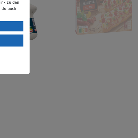
ink zu den
t du auch
uTube:
. a) DSGVO
Land mit
esteht das