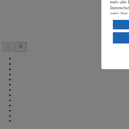
mehr alle 
Datenschut
mehr über
Verarbeit
Wenn du au
ein, dass 
einem nach
Risiko ein
Informatio