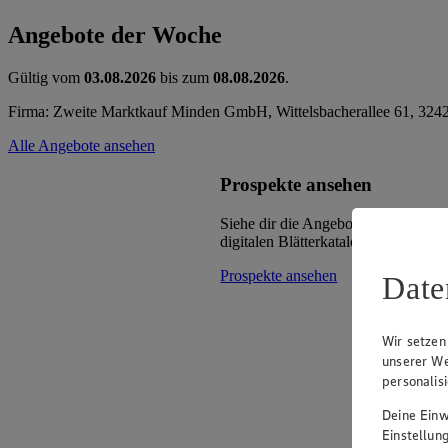
Angebote der Woche
Gültig vom
03.08.2026
bis zum
08.08.2026
.
Firma: Zweite Marktkauf Minden GmbH, Wittelsbacherallee 61, 32
Alle Angebote ansehen
Prospekte ansehen
Siehe dir die Angebote deines Mark
digitalen Blätterkatalog an.
Prospekte ansehen
Date
Wir setzen
unserer We
personalis
Deine Einwi
Einstellun