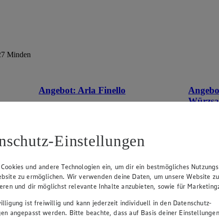
427 Minden
Angebot:
Arla Finello
Angebo
Würzsa
tes im
Gültig ab 08.08.2026
1.29
App
Gültig ab
App Preis von 1.29€
0.7
1.59
-38%
nschutz-Einstellungen
App
Rabattierter Preis von 1.59€ (Insgesamt
0.9
-38% Rabatt)
Rab
-44
 Cookies und andere Technologien ein, um dir ein bestmögliches Nutzungs
Gratin-, Ofen-, Pasta- oder Pizzakäse, versch.
bsite zu ermöglichen. Wir verwenden deine Daten, um unsere Website z
Sorten und Fettstufen, 150g Beutel, (1kg =
versch. S
ieren und dir möglichst relevante Inhalte anzubieten, sowie für Marketin
10,60)
lligung ist freiwillig und kann jederzeit individuell in den Datenschutz-
gen angepasst werden. Bitte beachte, dass auf Basis deiner Einstellungen