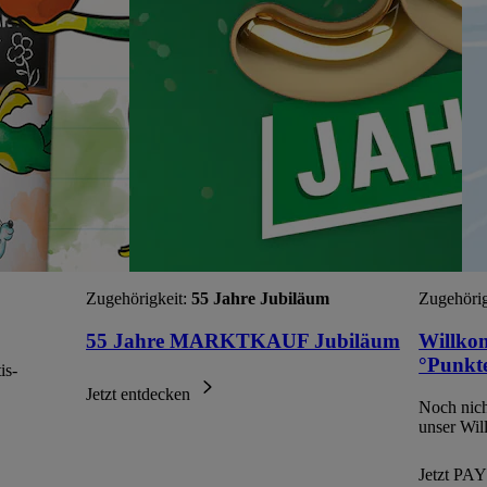
Zugehörigkeit:
55 Jahre Jubiläum
Zugehörig
55 Jahre MARKTKAUF Jubiläum
Willko
°Punkte
is-
Jetzt entdecken
Noch nic
unser Wi
Jetzt P