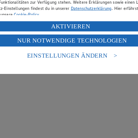
Funktionalitäten zur Verfügung stehen. Weitere Erklärungen sowie einen L
z-Einstellungen findest du in unserer
Datenschutzerklärung
. Hier erfährs
 unsere
Cookie-Policy
.
ung deiner personenbezogenen Daten in den USA durch Facebook und Yo
AKTIVIEREN
f „Aktivieren“ klickst, willigst du im Sinne des Art. 49 Abs. 1 Satz 1 lit
NUR NOTWENDIGE TECHNOLOGIEN
deine Daten in den USA verarbeitet werden. Der EuGH sieht die USA als 
 europäischen Standards nicht angemessenen Datenschutzniveau an. Es b
es Zugriffs durch US-amerikanische Behörden.
EINSTELLUNGEN ÄNDERN
nen zum Herausgeber der Seite findest du im
Impressum