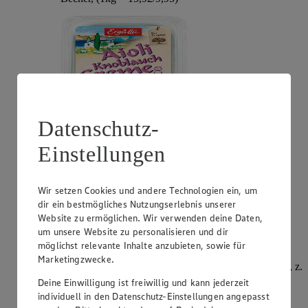
Datenschutz-
Einstellungen
Angebot:
Philadelphia
Wir setzen Cookies und andere Technologien ein, um
0.99
App
dir ein bestmögliches Nutzungserlebnis unserer
App Preis von 0.99€
Website zu ermöglichen. Wir verwenden deine Daten,
1.11
-51%
Rabattierter Preis von 1.11€ (Insgesamt -51%
um unsere Website zu personalisieren und dir
Rabatt)
möglichst relevante Inhalte anzubieten, sowie für
Marketingzwecke.
Frischkäsezubereitung, versch. Sorten und Fettstufen, z.
B.: Original 195g, Becher, (1kg = 5,69)
Deine Einwilligung ist freiwillig und kann jederzeit
individuell in den Datenschutz-Einstellungen angepasst