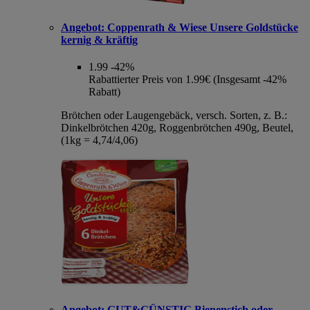
Angebot:
Coppenrath & Wiese Unsere Goldstücke
kernig & kräftig
1.99
-42%
Rabattierter Preis von 1.99€ (Insgesamt -42%
Rabatt)
Brötchen oder Laugengebäck, versch. Sorten, z. B.:
Dinkelbrötchen 420g, Roggenbrötchen 490g, Beutel,
(1kg = 4,74/4,06)
Angebot:
GUT&GÜNSTIG Bienenstich oder