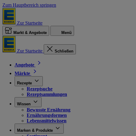
Zum Hauptbereich springen
Zur Startseite
Markt & Angebote
Menü
Zur Startseite
Schließen
Angebote
Märkte
Rezepte
Rezeptsuche
Rezeptsammlungen
Wissen
Bewusste Ernährung
Ernährungsformen
Lebensmittelwissen
Marken & Produkte