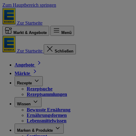
Zum Hauptbereich springen
Zur Startseite
Markt & Angebote
Menü
Zur Startseite
Schließen
Angebote
Märkte
Rezepte
Rezeptsuche
Rezeptsammlungen
Wissen
Bewusste Ernährung
Ernährungsformen
Lebensmittelwissen
Marken & Produkte