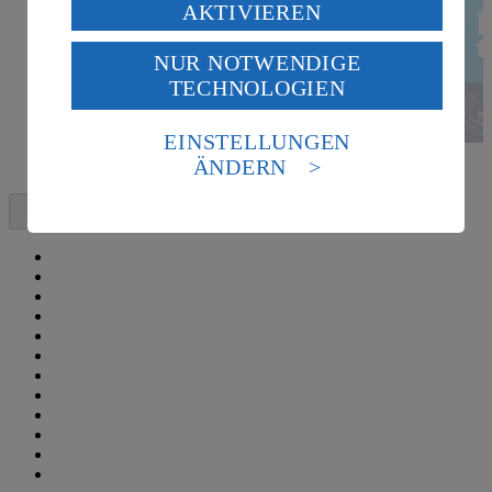
Verarbeitung deiner personenbezogenen Daten in den
AKTIVIEREN
USA durch Facebook und YouTube:
NUR NOTWENDIGE
Wenn du auf „Aktivieren“ klickst, willigst du im Sinne
TECHNOLOGIEN
des Art. 49 Abs. 1 Satz 1 lit. a) DSGVO ein, dass deine
Daten in den USA verarbeitet werden. Der EuGH sieht
die USA als Land mit einem nach europäischen
EINSTELLUNGEN
Standards nicht angemessenen Datenschutzniveau an.
ÄNDERN
Es besteht das Risiko eines Zugriffs durch US-
amerikanische Behörden.
Informationen zum Herausgeber der Seite findest du
im
Impressum