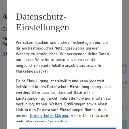
Datenschutz-
Angebote der Woche
Einstellungen
Gültig vom
03.08.2026
bis zum
08.08.2026
.
Firma: Supermarkt-Neumann e. K. Inh. Ingrid Neumann,
Wir setzen Cookies und andere Technologien ein, um
Papenburger Str. 156, 26810 Westoverledingen
dir ein bestmögliches Nutzungserlebnis unserer
Website zu ermöglichen. Wir verwenden deine Daten,
Alle Angebote ansehen
um unsere Website zu personalisieren und dir
Angebot:
Henglein Frischer Pizzateig
Ange
möglichst relevante Inhalte anzubieten, sowie für
XXL
Hafe
Marketingzwecke.
Deine Einwilligung ist freiwillig und kann jederzeit
Gültig ab 08.08.2026
Gülti
individuell in den Datenschutz-Einstellungen angepasst
1.11
-60%
werden. Bitte beachte, dass auf Basis deiner
Rabattierter Preis von 1.11€ (Insgesamt -60%
Rabatt)
Einstellungen ggf. nicht mehr alle Funktionalitäten zur
Verfügung stehen. Weitere Erklärungen sowie einen
auf Backpapier, schmeckt wie selbstgemacht, 550g
500g 
Link zu den Datenschutz-Einstellungen findest du in
Packung, (1kg = 2,02)
unserer
Datenschutzerklärung
. Hier erfährst du auch
mehr über unsere
Cookie-Policy
.