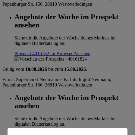
Papenburger Str. 156, 26810 Westoverledingen
Angebote der Woche im Prospekt
ansehen
Siehe dir die Angebote der Woche deines Marktes im
digitalen Blätterkatalog an.
Prospekt 4016182 im Browser
Ansehen
Gültig vom
10.08.2026
bis zum
15.08.2026
.
Firma: Supermarkt-Neumann e. K. Inh. Ingrid Neumann,
Papenburger Str. 156, 26810 Westoverledingen
Angebote der Woche im Prospekt
ansehen
Siehe dir die Angebote der Woche deines Marktes im
digitalen Blätterkatalog an.
Prospekt 4016182 im Browser
Ansehen