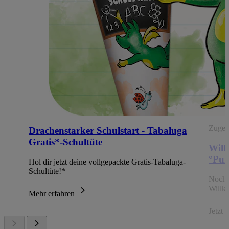
Zugehö
Drachenstarker Schulstart - Tabaluga
Gratis*-Schultüte
Will
°Pun
Hol dir jetzt deine vollgepackte Gratis-Tabaluga-
Schultüte!*
Noch 
Willk
Mehr erfahren
Jetzt