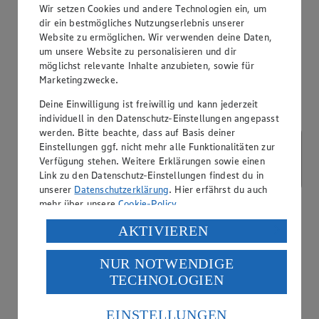
Wir setzen Cookies und andere Technologien ein, um
dir ein bestmögliches Nutzungserlebnis unserer
App Coupons
Website zu ermöglichen. Wir verwenden deine Daten,
um unsere Website zu personalisieren und dir
möglichst relevante Inhalte anzubieten, sowie für
Marketingzwecke.
Deine Einwilligung ist freiwillig und kann jederzeit
individuell in den Datenschutz-Einstellungen angepasst
werden. Bitte beachte, dass auf Basis deiner
Einstellungen ggf. nicht mehr alle Funktionalitäten zur
Verfügung stehen. Weitere Erklärungen sowie einen
Link zu den Datenschutz-Einstellungen findest du in
unserer
Datenschutzerklärung
. Hier erfährst du auch
mehr über unsere
Cookie-Policy
.
Verarbeitung deiner personenbezogenen Daten in den
AKTIVIEREN
USA durch Facebook und YouTube:
NUR NOTWENDIGE
Wenn du auf „Aktivieren“ klickst, willigst du im Sinne
TECHNOLOGIEN
des Art. 49 Abs. 1 Satz 1 lit. a) DSGVO ein, dass deine
Daten in den USA verarbeitet werden. Der EuGH sieht
die USA als Land mit einem nach europäischen
EINSTELLUNGEN