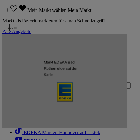
Mein Markt wählen
Mein Markt
Markt als Favorit markieren für einen Schnellzugriff
200 m
Alle Angebote
Kartendaten werden geladen …
Zurück nach oben
Markt EDEKA Bad
Rothenfelde auf der
Zum Newsletter anmelden
Karte
Deine E-Mail-Adresse (Pflichtfeld)
Absenden
EDEKA Minden-Hannover auf Facebook
EDEKA Minden-Hannover auf Instagram
EDEKA Minden-Hannover auf Linkedin
EDEKA Minden-Hannover auf Tiktok