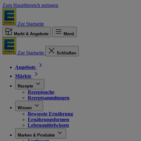
Zum Hauptbereich springen
Zur Startseite
Markt & Angebote
Menü
Zur Startseite
Schließen
Angebote
Märkte
Rezepte
Rezeptsuche
Rezeptsammlungen
Wissen
Bewusste Ernährung
Ernährungsformen
Lebensmittelwissen
Marken & Produkte