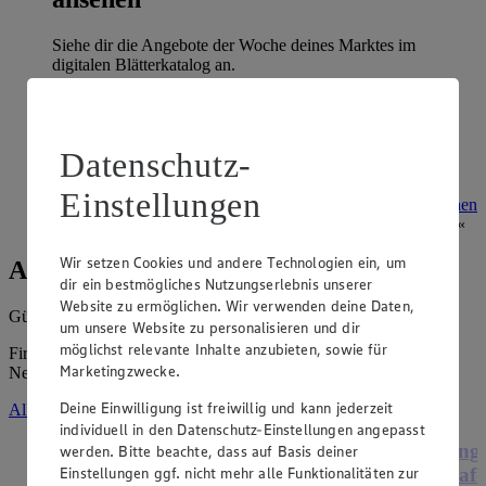
Siehe dir die Angebote der Woche deines Marktes im
digitalen Blätterkatalog an.
Prospekt 4009412 im Browser
Ansehen
Datenschutz-
Super Sommer Spar-Pass 2026
Einstellungen
Prospekt Super Sommer Spar-Pass 2026 im Browser
Ansehen
Wir setzen Cookies und andere Technologien ein, um
Angebote der Woche
dir ein bestmögliches Nutzungserlebnis unserer
Website zu ermöglichen. Wir verwenden deine Daten,
Gültig vom
03.08.2026
bis zum
08.08.2026
.
um unsere Website zu personalisieren und dir
möglichst relevante Inhalte anzubieten, sowie für
Firma: Wolfgang Meyer e.K., Visselhöveder Str. 9, 29643
Marketingzwecke.
Neuenkirchen
Deine Einwilligung ist freiwillig und kann jederzeit
Alle Angebote ansehen
individuell in den Datenschutz-Einstellungen angepasst
Angebot:
Henglein Frischer Pizzateig
Ange
werden. Bitte beachte, dass auf Basis deiner
Einstellungen ggf. nicht mehr alle Funktionalitäten zur
XXL
Hafe