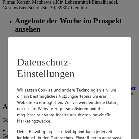
Firma: Kerstin Matthews e.Kfr. Lebensmittel-Einzelhandel,
Geschwister-Scholl-Str. 30, 39307 Genthin
Angebote der Woche im Prospekt
ansehen
Siehe dir die Angebote der Woche deines Marktes im
digitalen Blätterkatalog an.
Prospekt 4009184 im Browser
Ansehen
Datenschutz-
Einstellungen
Super Sommer Spar-Pass 2026
Prospekt Super Sommer Spar-Pass 2026 im Browser
Ansehen
Wir setzen Cookies und andere Technologien ein, um
dir ein bestmögliches Nutzungserlebnis unserer
Website zu ermöglichen. Wir verwenden deine Daten,
Angebote der Woche
um unsere Website zu personalisieren und dir
möglichst relevante Inhalte anzubieten, sowie für
Gültig vom
03.08.2026
bis zum
08.08.2026
.
Marketingzwecke.
Firma: Kerstin Matthews e.Kfr. Lebensmittel-Einzelhandel,
Deine Einwilligung ist freiwillig und kann jederzeit
Geschwister-Scholl-Str. 30, 39307 Genthin
individuell in den Datenschutz-Einstellungen angepasst