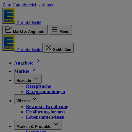
Zum Hauptbereich springen
Zur Startseite
Markt & Angebote
Menü
Zur Startseite
Schließen
Angebote
Märkte
Rezepte
Rezeptsuche
Rezeptsammlungen
Wissen
Bewusste Ernährung
Ernährungsformen
Lebensmittelwissen
Marken & Produkte