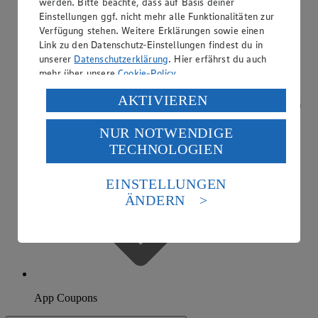
werden. Bitte beachte, dass auf Basis deiner
Einstellungen ggf. nicht mehr alle Funktionalitäten zur
Verfügung stehen. Weitere Erklärungen sowie einen
Link zu den Datenschutz-Einstellungen findest du in
unserer
Datenschutzerklärung
. Hier erfährst du auch
mehr über unsere
Cookie-Policy
.
Verarbeitung deiner personenbezogenen Daten in den
AKTIVIEREN
USA durch Facebook und YouTube:
NUR NOTWENDIGE
Wenn du auf „Aktivieren“ klickst, willigst du im Sinne
TECHNOLOGIEN
des Art. 49 Abs. 1 Satz 1 lit. a) DSGVO ein, dass deine
Daten in den USA verarbeitet werden. Der EuGH sieht
die USA als Land mit einem nach europäischen
EINSTELLUNGEN
Standards nicht angemessenen Datenschutzniveau an.
ÄNDERN
Es besteht das Risiko eines Zugriffs durch US-
amerikanische Behörden.
Informationen zum Herausgeber der Seite findest du
im
Impressum
App Coupons