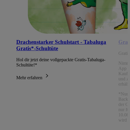
Drachenstarker Schulstart - Tabaluga
Grat
Gratis*-Schultüte
Grati
Hol dir jetzt deine vollgepackte Gratis-Tabaluga-
Nimm
Schultüte!*
App Ch
Kaufe
Mehr erfahren
und z
erhält
*Nur 
Backw
der C
nur fü
10.08.
wird a