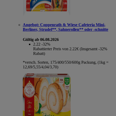
Angebot:
Coppenrath & Wiese Cafeteria Mini-
Berliner, Strudel**, Sahnerollen** oder -schnitte
Gültig ab 06.08.2026
2.22
-32%
Rabattierter Preis von 2.22€ (Insgesamt -32%
Rabatt)
*versch. Sorten, 175/400/550/600g Packung, (1kg =
12,69/5,55/4,04/3,70)