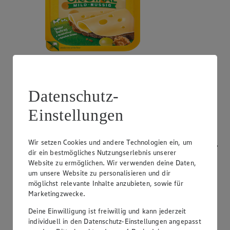
Angebot:
Bresso
0.99
App
Datenschutz-
App Preis von 0.99€
1.11
-53%
Einstellungen
Rabattierter Preis von 1.11€ (Insgesamt -53%
Rabatt)
Wir setzen Cookies und andere Technologien ein, um
Frischkäsezubereitung, versch. Sorten und Fettstufen,
dir ein bestmögliches Nutzungserlebnis unserer
120/150g Packung/Becher, (1kg = 9,25/7,40)
Website zu ermöglichen. Wir verwenden deine Daten,
um unsere Website zu personalisieren und dir
möglichst relevante Inhalte anzubieten, sowie für
Marketingzwecke.
Deine Einwilligung ist freiwillig und kann jederzeit
individuell in den Datenschutz-Einstellungen angepasst