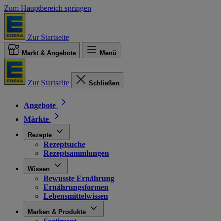
Zum Hauptbereich springen
Zur Startseite
Markt & Angebote
Menü
Zur Startseite
Schließen
Angebote
Märkte
Rezepte
Rezeptsuche
Rezeptsammlungen
Wissen
Bewusste Ernährung
Ernährungsformen
Lebensmittelwissen
Marken & Produkte