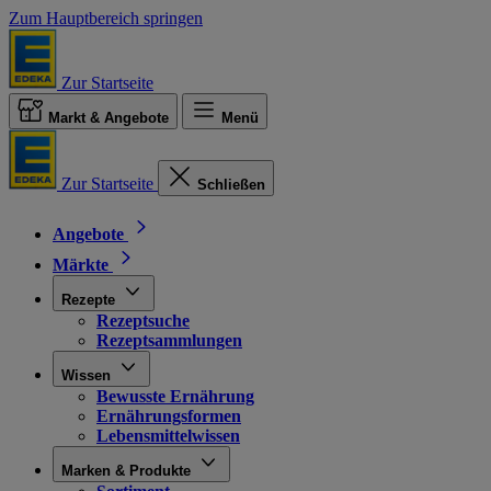
Zum Hauptbereich springen
Zur Startseite
Markt & Angebote
Menü
Zur Startseite
Schließen
Angebote
Märkte
Rezepte
Rezeptsuche
Rezeptsammlungen
Wissen
Bewusste Ernährung
Ernährungsformen
Lebensmittelwissen
Marken & Produkte