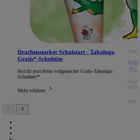
Zugehö
Drachenstarker Schulstart - Tabaluga
Gratis*-Schultüte
Will
°Pun
Hol dir jetzt deine vollgepackte Gratis-Tabaluga-
Schultüte!*
Noch 
Willk
Mehr erfahren
Jetzt