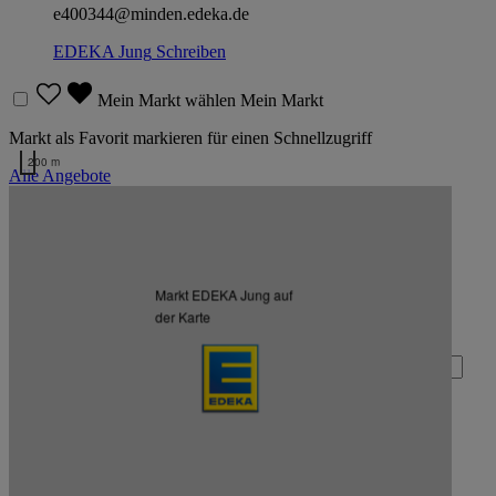
e400344@minden.edeka.de
EDEKA Jung
Schreiben
Mein Markt wählen
Mein Markt
Markt als Favorit markieren für einen Schnellzugriff
200 m
Alle Angebote
Kartendaten werden geladen …
Zurück nach oben
Markt EDEKA Jung auf
Zum Newsletter anmelden
der Karte
Deine E-Mail-Adresse (Pflichtfeld)
Absenden
EDEKA Minden-Hannover auf Facebook
EDEKA Minden-Hannover auf Instagram