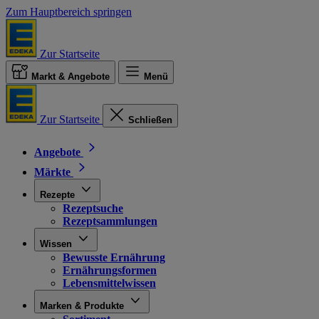
Zum Hauptbereich springen
Zur Startseite
Markt & Angebote
Menü
Zur Startseite
Schließen
Angebote
Märkte
Rezepte
Rezeptsuche
Rezeptsammlungen
Wissen
Bewusste Ernährung
Ernährungsformen
Lebensmittelwissen
Marken & Produkte