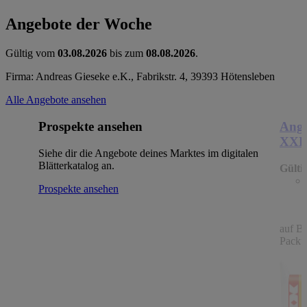
Angebote der Woche
Gültig vom
03.08.2026
bis zum
08.08.2026
.
Firma: Andreas Gieseke e.K., Fabrikstr. 4, 39393 Hötensleben
Alle Angebote ansehen
Prospekte ansehen
Ange
XX
Siehe dir die Angebote deines Marktes im digitalen
Blätterkatalog an.
Gülti
Prospekte ansehen
auf B
Packu