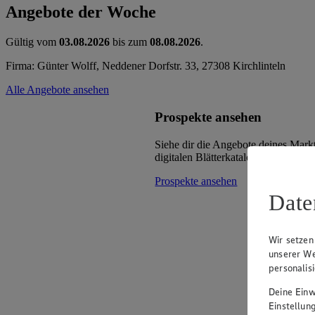
Angebote der Woche
Gültig vom
03.08.2026
bis zum
08.08.2026
.
Firma: Günter Wolff, Neddener Dorfstr. 33, 27308 Kirchlinteln
Alle Angebote ansehen
Prospekte ansehen
Siehe dir die Angebote deines Mark
digitalen Blätterkatalog an.
Prospekte ansehen
Date
Wir setzen
unserer We
personalis
Deine Einwi
Einstellun