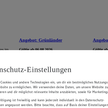
Angebot:
Grünländer
Angebo
tes im
Gültig ab 06.08.2026
Gültig ab
1.49
-44%
5.7
Rabattierter Preis von 1.49€ (Insgesamt
Rab
-44% Rabatt)
-35
nschutz-Einstellungen
dt. Schnittkäse, in Würfeln oder Scheiben,
versch. So
versch. Sorten und Fettstufen, 120/140g
Packung, (1kg = 12,42/10,64)
 Cookies und andere Technologien ein, um dir ein bestmögliches Nutzungs
bsite zu ermöglichen. Wir verwenden deine Daten, um unsere Website z
ieren und dir möglichst relevante Inhalte anzubieten, sowie für Marketin
lligung ist freiwillig und kann jederzeit individuell in den Datenschutz-
gen angepasst werden. Bitte beachte, dass auf Basis deiner Einstellungen