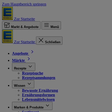
Zum Hauptbereich springen
Zur Startseite
Markt & Angebote
Menü
Zur Startseite
Schließen
Angebote
Märkte
Rezepte
Rezeptsuche
Rezeptsammlungen
Wissen
Bewusste Ernährung
Ernährungsformen
Lebensmittelwissen
Marken & Produkte