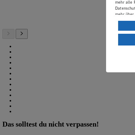
mehr alle 
Datenschut
mehr über
Verarbeit
Wenn du au
ein, dass 
einem nach
Risiko ein
Informatio
Das solltest du nicht verpassen!