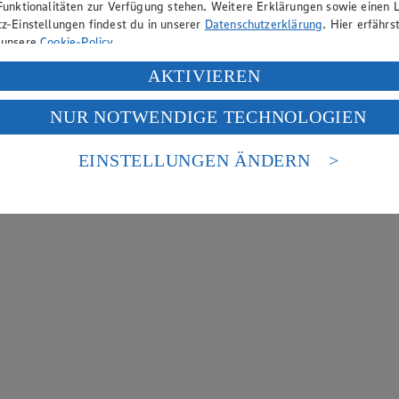
Funktionalitäten zur Verfügung stehen. Weitere Erklärungen sowie einen L
z-Einstellungen findest du in unserer
Datenschutzerklärung
. Hier erfährs
 unsere
Cookie-Policy
.
ung deiner personenbezogenen Daten in den USA durch Facebook und Yo
AKTIVIEREN
f „Aktivieren“ klickst, willigst du im Sinne des Art. 49 Abs. 1 Satz 1 lit
NUR NOTWENDIGE TECHNOLOGIEN
deine Daten in den USA verarbeitet werden. Der EuGH sieht die USA als 
 europäischen Standards nicht angemessenen Datenschutzniveau an. Es b
es Zugriffs durch US-amerikanische Behörden.
EINSTELLUNGEN ÄNDERN
nen zum Herausgeber der Seite findest du im
Impressum