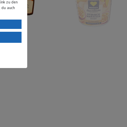
ink zu den
t du auch
uTube:
. a) DSGVO
Land mit
esteht das