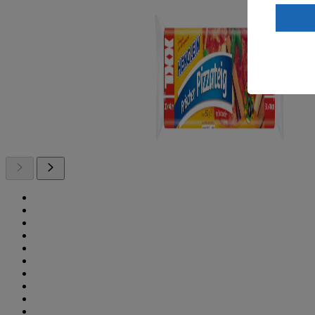
Wenn du au
ein, dass 
einem nach
Risiko ein
Informatio