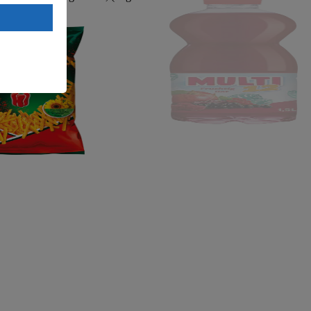
. a) DSGVO
88/11,10)
Land mit
esteht das