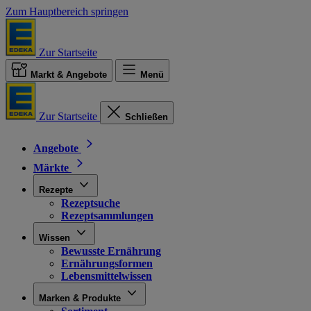
Zum Hauptbereich springen
Zur Startseite
Markt & Angebote
Menü
Zur Startseite
Schließen
Angebote
Märkte
Rezepte
Rezeptsuche
Rezeptsammlungen
Wissen
Bewusste Ernährung
Ernährungsformen
Lebensmittelwissen
Marken & Produkte