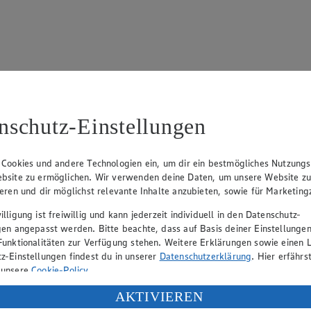
nschutz-Einstellungen
 Cookies und andere Technologien ein, um dir ein bestmögliches Nutzungs
bsite zu ermöglichen. Wir verwenden deine Daten, um unsere Website z
Angebot:
Kölln Blütenzarte oder
Angebo
ieren und dir möglichst relevante Inhalte anzubieten, sowie für Marketin
kernige Haferflocken
Sticks,
lligung ist freiwillig und kann jederzeit individuell in den Datenschutz-
Ringe 
gen angepasst werden. Bitte beachte, dass auf Basis deiner Einstellungen
Gültig ab 08.08.2026
Funktionalitäten zur Verfügung stehen. Weitere Erklärungen sowie einen L
0.99
-41%
Gültig ab
z-Einstellungen findest du in unserer
Datenschutzerklärung
. Hier erfährs
(Insgesamt
Rabattierter Preis von 0.99€ (Insgesamt
1.1
-41% Rabatt)
 unsere
Cookie-Policy
.
Rab
-44
tgemacht,
500g Packung, (1kg = 1,98)
ung deiner personenbezogenen Daten in den USA durch Facebook und Yo
AKTIVIEREN
versch. S