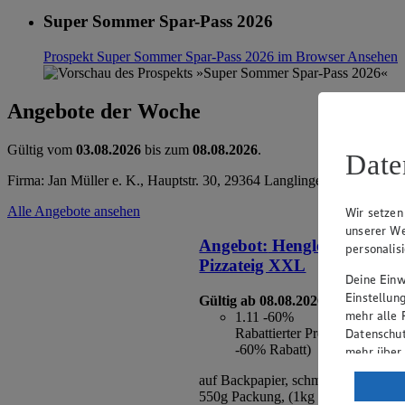
Super Sommer Spar-Pass 2026
Prospekt Super Sommer Spar-Pass 2026 im Browser
Ansehen
Angebote der Woche
Gültig vom
03.08.2026
bis zum
08.08.2026
.
Date
Firma: Jan Müller e. K., Hauptstr. 30, 29364 Langlingen
Alle Angebote ansehen
Wir setzen
unserer We
Angebot:
Henglein Frischer
personalis
Pizzateig XXL
Deine Einwi
Einstellun
Gültig ab 08.08.2026
mehr alle 
1.11
-60%
Datenschut
Rabattierter Preis von 1.11€ 
-60% Rabatt)
mehr über
auf Backpapier, schmeckt wie selbs
Verarbeit
550g Packung, (1kg = 2,02)