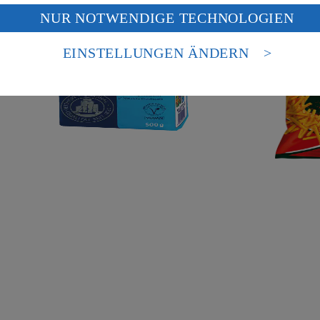
f „Aktivieren“ klickst, willigst du im Sinne des Art. 49 Abs. 1 Satz 1 lit
14,80/13,
NUR NOTWENDIGE TECHNOLOGIEN
deine Daten in den USA verarbeitet werden. Der EuGH sieht die USA als 
 europäischen Standards nicht angemessenen Datenschutzniveau an. Es b
es Zugriffs durch US-amerikanische Behörden.
EINSTELLUNGEN ÄNDERN
nen zum Herausgeber der Seite findest du im
Impressum