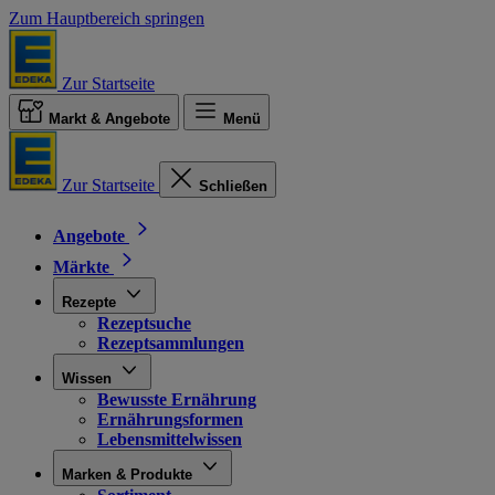
Zum Hauptbereich springen
Zur Startseite
Markt & Angebote
Menü
Zur Startseite
Schließen
Angebote
Märkte
Rezepte
Rezeptsuche
Rezeptsammlungen
Wissen
Bewusste Ernährung
Ernährungsformen
Lebensmittelwissen
Marken & Produkte