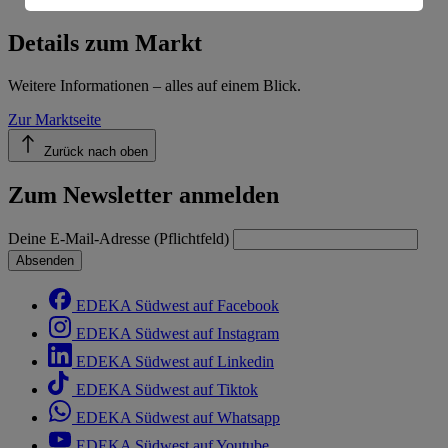
Informationen zum Herausgeber der Seite findest du
im
Impressum
Details zum Markt
Weitere Informationen – alles auf einem Blick.
Zur Marktseite
Zurück nach oben
Zum Newsletter anmelden
Deine E-Mail-Adresse (Pflichtfeld)
Absenden
EDEKA Südwest auf Facebook
EDEKA Südwest auf Instagram
EDEKA Südwest auf Linkedin
EDEKA Südwest auf Tiktok
EDEKA Südwest auf Whatsapp
EDEKA Südwest auf Youtube