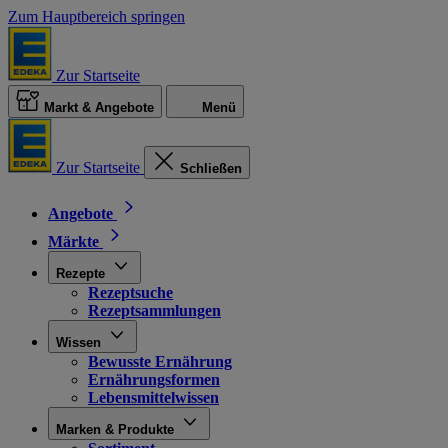
Zum Hauptbereich springen
Zur Startseite
Markt & Angebote
Menü
Zur Startseite
Schließen
Angebote
Märkte
Rezepte
Rezeptsuche
Rezeptsammlungen
Wissen
Bewusste Ernährung
Ernährungsformen
Lebensmittelwissen
Marken & Produkte