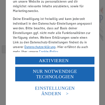
um unsere Website zu personalisieren und dir
möglichst relevante Inhalte anzubieten, sowie für
Marketingzwecke.
Deine Einwilligung ist freiwillig und kann jederzeit
individuell in den Datenschutz-Einstellungen angepasst
werden. Bitte beachte, dass auf Basis deiner
Einstellungen ggf. nicht mehr alle Funktionalitäten zur
Verfügung stehen. Weitere Erklärungen sowie einen
Link zu den Datenschutz-Einstellungen findest du in
unserer
Datenschutzerklärung
. Hier erfährst du auch
mehr über unsere
Cookie-Policy
.
Verarbeitung deiner personenbezogenen Daten in den
AKTIVIEREN
USA durch Facebook und YouTube:
NUR NOTWENDIGE
Wenn du auf „Aktivieren“ klickst, willigst du im Sinne
TECHNOLOGIEN
des Art. 49 Abs. 1 Satz 1 lit. a) DSGVO ein, dass deine
Daten in den USA verarbeitet werden. Der EuGH sieht
die USA als Land mit einem nach europäischen
EINSTELLUNGEN
Standards nicht angemessenen Datenschutzniveau an.
ÄNDERN
Es besteht das Risiko eines Zugriffs durch US-
amerikanische Behörden.