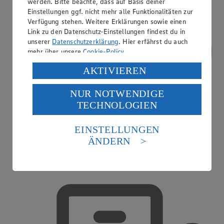
werden. Bitte beachte, dass auf Basis deiner
Einstellungen ggf. nicht mehr alle Funktionalitäten zur
Verfügung stehen. Weitere Erklärungen sowie einen
Link zu den Datenschutz-Einstellungen findest du in
unserer
Datenschutzerklärung
. Hier erfährst du auch
mehr über unsere
Cookie-Policy
.
Verarbeitung deiner personenbezogenen Daten in den
AKTIVIEREN
USA durch Facebook und YouTube:
NUR NOTWENDIGE
Wenn du auf „Aktivieren“ klickst, willigst du im Sinne
TECHNOLOGIEN
des Art. 49 Abs. 1 Satz 1 lit. a) DSGVO ein, dass deine
Daten in den USA verarbeitet werden. Der EuGH sieht
die USA als Land mit einem nach europäischen
EINSTELLUNGEN
Standards nicht angemessenen Datenschutzniveau an.
ÄNDERN
Es besteht das Risiko eines Zugriffs durch US-
amerikanische Behörden.
Treueaktionen
Informationen zum Herausgeber der Seite findest du
im
Impressum