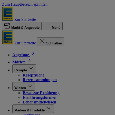
Zum Hauptbereich springen
Zur Startseite
Markt & Angebote
Menü
Zur Startseite
Schließen
Angebote
Märkte
Rezepte
Rezeptsuche
Rezeptsammlungen
Wissen
Bewusste Ernährung
Ernährungsformen
Lebensmittelwissen
Marken & Produkte