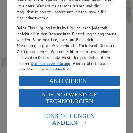
um unsere Website zu personalisieren und dir
möglichst relevante Inhalte anzubieten, sowie für
Marketingzwecke.
Deine Einwilligung ist freiwillig und kann jederzeit
individuell in den Datenschutz-Einstellungen angepasst
werden. Bitte beachte, dass auf Basis deiner
Einstellungen ggf. nicht mehr alle Funktionalitäten zur
Verfügung stehen. Weitere Erklärungen sowie einen
Link zu den Datenschutz-Einstellungen findest du in
unserer
Datenschutzerklärung
. Hier erfährst du auch
mehr über unsere
Cookie-Policy
.
Verarbeitung deiner personenbezogenen Daten in den
AKTIVIEREN
USA durch Facebook und YouTube:
NUR NOTWENDIGE
Wenn du auf „Aktivieren“ klickst, willigst du im Sinne
TECHNOLOGIEN
des Art. 49 Abs. 1 Satz 1 lit. a) DSGVO ein, dass deine
Daten in den USA verarbeitet werden. Der EuGH sieht
die USA als Land mit einem nach europäischen
EINSTELLUNGEN
Standards nicht angemessenen Datenschutzniveau an.
ÄNDERN
Es besteht das Risiko eines Zugriffs durch US-
amerikanische Behörden.