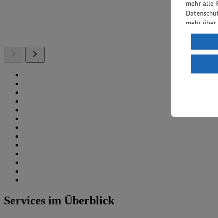
mehr alle 
Datenschut
mehr über
Verarbeit
Wenn du au
ein, dass 
einem nach
Risiko ein
Informatio
Services im Überblick