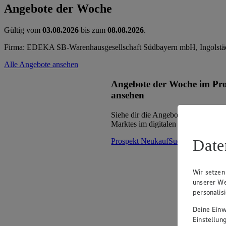
Angebote der Woche
Gültig vom
03.08.2026
bis zum
08.08.2026
.
Firma: EDEKA SB-Warenhausgesellschaft Südbayern mbH, Ingolstäd
Alle Angebote ansehen
Angebote der Woche im Pr
ansehen
Siehe dir die Angebote der Woche d
Marktes im digitalen Blätterkatalog 
Date
Prospekt NeukaufSued im Browser
Wir setzen
unserer We
personalis
Deine Einwi
Einstellun