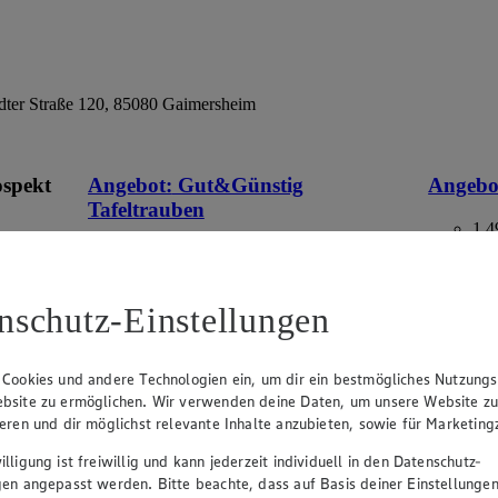
ter Straße 120, 85080 Gaimersheim
ospekt
Angebot:
Gut&Günstig
Angebo
Tafeltrauben
1.4
Fes
eines
1.49
an.
Festpreis von 1.49€
aus Deuts
Packung,
nschutz-Einstellungen
Ansehen
hell, kernlos, aus Italien/Spanien, Kl. I, 500g
Packung, (1kg=2.98)
 Cookies und andere Technologien ein, um dir ein bestmögliches Nutzungs
bsite zu ermöglichen. Wir verwenden deine Daten, um unsere Website z
ieren und dir möglichst relevante Inhalte anzubieten, sowie für Marketin
lligung ist freiwillig und kann jederzeit individuell in den Datenschutz-
gen angepasst werden. Bitte beachte, dass auf Basis deiner Einstellungen