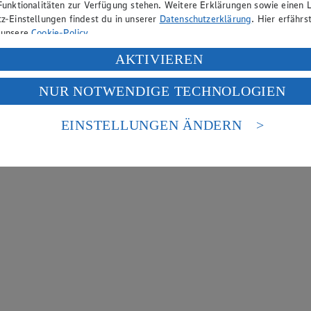
Funktionalitäten zur Verfügung stehen. Weitere Erklärungen sowie einen L
z-Einstellungen findest du in unserer
Datenschutzerklärung
. Hier erfährs
 unsere
Cookie-Policy
.
ung deiner personenbezogenen Daten in den USA durch Facebook und Yo
AKTIVIEREN
f „Aktivieren“ klickst, willigst du im Sinne des Art. 49 Abs. 1 Satz 1 lit
NUR NOTWENDIGE TECHNOLOGIEN
deine Daten in den USA verarbeitet werden. Der EuGH sieht die USA als 
 europäischen Standards nicht angemessenen Datenschutzniveau an. Es b
es Zugriffs durch US-amerikanische Behörden.
EINSTELLUNGEN ÄNDERN
nen zum Herausgeber der Seite findest du im
Impressum