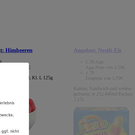
t:
Himbeeren
Angebot:
Nestlé Eis
9
1.59
App
tpreis von 1.49€
App Preis von 1.59€
1.79
chland/Portugal, Kl. I, 125g
Festpreis von 1.79€
 (1kg=11.92)
Kaktus, Sandwich und weitere S
gefroren, je 252-840ml Packung
2.13)
erlebnis
u
gzwecke.
 ggf. nicht