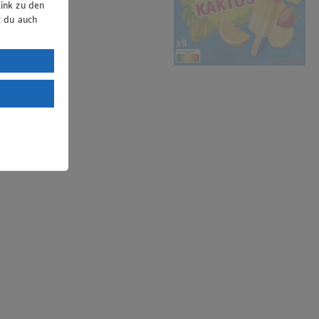
ink zu den
t du auch
uTube:
. a) DSGVO
Land mit
esteht das