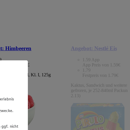
t:
Himbeeren
Angebot:
Nestlé Eis
9
1.59
App
tpreis von 1.49€
App Preis von 1.59€
1.79
chland/Portugal, Kl. I, 125g
Festpreis von 1.79€
 (1kg=11.92)
Kaktus, Sandwich und weitere S
gefroren, je 252-840ml Packung
2.13)
erlebnis
u
gzwecke.
 ggf. nicht