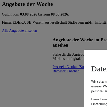
Angebote der Woche
Gültig vom
03.08.2026
bis zum
08.08.2026
.
Firma: EDEKA SB-Warenhausgesellschaft Südbayern mbH, Ingolstäd
Alle Angebote ansehen
Angebote der Woche im Pr
ansehen
Siehe dir die Angebote der Woche d
Marktes im digitalen Blätterkatalog 
Date
Prospekt NeukaufSued_oNF_mW 
Browser
Ansehen
Wir setzen
unserer We
personalis
Deine Einwi
Einstellun