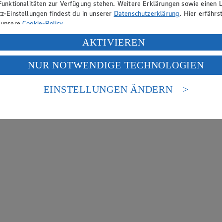
Funktionalitäten zur Verfügung stehen. Weitere Erklärungen sowie einen L
z-Einstellungen findest du in unserer
Datenschutzerklärung
. Hier erfährs
 unsere
Cookie-Policy
.
ung deiner personenbezogenen Daten in den USA durch Facebook und Yo
AKTIVIEREN
f „Aktivieren“ klickst, willigst du im Sinne des Art. 49 Abs. 1 Satz 1 lit
NUR NOTWENDIGE TECHNOLOGIEN
deine Daten in den USA verarbeitet werden. Der EuGH sieht die USA als 
 europäischen Standards nicht angemessenen Datenschutzniveau an. Es b
es Zugriffs durch US-amerikanische Behörden.
EINSTELLUNGEN ÄNDERN
nen zum Herausgeber der Seite findest du im
Impressum