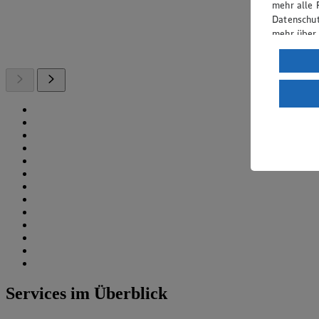
mehr alle 
Datenschut
mehr über
Verarbeit
Wenn du au
ein, dass 
einem nach
Risiko ein
Informatio
Services im Überblick