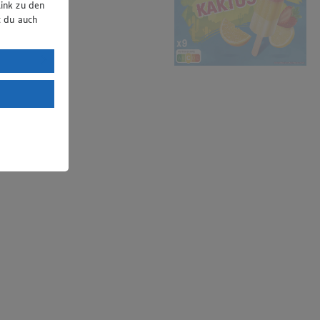
ink zu den
t du auch
uTube:
. a) DSGVO
Land mit
esteht das