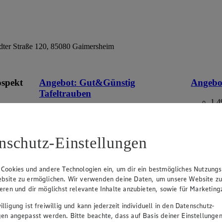
ter Straße 120, 85080 Gaimersheim
ospekt
Angebot:
Gut&Günstig
Angebo
Tafeltrauben
1.4
Fes
eines
1.49
an.
Festpreis von 1.49€
aus Deuts
Packung,
nschutz-Einstellungen
im
hell, kernlos, aus Italien/Spanien, Kl. I, 500g
Packung, (1kg=2.98)
 Cookies und andere Technologien ein, um dir ein bestmögliches Nutzungs
bsite zu ermöglichen. Wir verwenden deine Daten, um unsere Website z
ieren und dir möglichst relevante Inhalte anzubieten, sowie für Marketin
lligung ist freiwillig und kann jederzeit individuell in den Datenschutz-
gen angepasst werden. Bitte beachte, dass auf Basis deiner Einstellungen