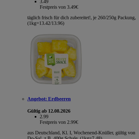
3.49
Festpreis von 3.49€
täglich frisch für dich zubereitet!, je 260/250g Packung,
(1kg=13.42/13.96)
Angebot:
Erdbeeren
Gültig ab 12.08.2026
2.99
Festpreis von 2.99€
aus Deutschland, Kl. I, Wochenend-Knüller, gültig von
Do-Sa!, z.B. 400g Schale, (1kg=7.48)