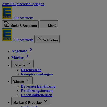
Zum Hauptbereich springen
Zur Startseite
Markt & Angebote
Menü
Zur Startseite
Schließen
Angebote
Märkte
Rezepte
Rezeptsuche
Rezeptsammlungen
Wissen
Bewusste Ernährung
Ernährungsformen
Lebensmittelwissen
Marken & Produkte