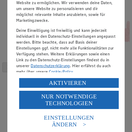
Website zu ermöglichen. Wir verwenden deine Daten,
um unsere Website zu personalisieren und dir
möglichst relevante Inhalte anzubieten, sowie für
Marketingzwecke.
Deine Einwilligung ist freiwillig und kann jederzeit
individuell in den Datenschutz-Einstellungen angepasst
werden. Bitte beachte, dass auf Basis deiner
Einstellungen ggf. nicht mehr alle Funktionalitäten zur
Verfügung stehen. Weitere Erklärungen sowie einen
Link zu den Datenschutz-Einstellungen findest du in
unserer
Datenschutzerklärung
. Hier erfährst du auch
mehr über unsere
Cookie-Policy
.
Verarbeitung deiner personenbezogenen Daten in den
AKTIVIEREN
USA durch Facebook und YouTube:
NUR NOTWENDIGE
Wenn du auf „Aktivieren“ klickst, willigst du im Sinne
TECHNOLOGIEN
des Art. 49 Abs. 1 Satz 1 lit. a) DSGVO ein, dass deine
Daten in den USA verarbeitet werden. Der EuGH sieht
die USA als Land mit einem nach europäischen
EINSTELLUNGEN
Standards nicht angemessenen Datenschutzniveau an.
ÄNDERN
Es besteht das Risiko eines Zugriffs durch US-