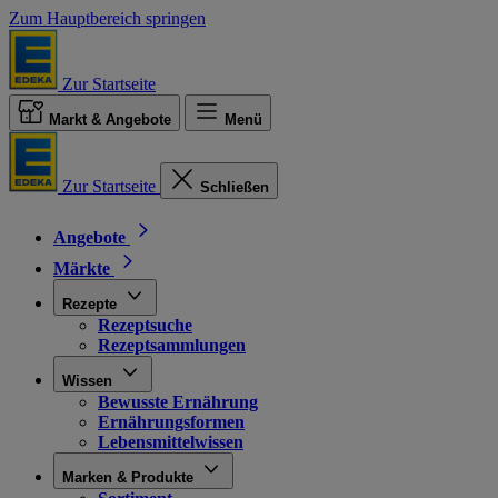
Zum Hauptbereich springen
Zur Startseite
Markt & Angebote
Menü
Zur Startseite
Schließen
Angebote
Märkte
Rezepte
Rezeptsuche
Rezeptsammlungen
Wissen
Bewusste Ernährung
Ernährungsformen
Lebensmittelwissen
Marken & Produkte